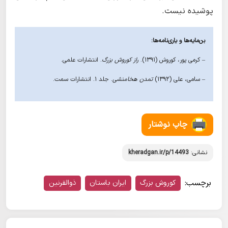
پوشیده نیست.
بن‌مایه‌ها و یاری‌نامه‌ها:
– کرمی پور، کوروش (1391).
راز کوروش بزرگ
. انتشارات علمی.
– سامی، علی (1392)
تمدن هخامنشی
. جلد ١. انتشارات سمت.
چاپ نوشتار
نشانی:
kheradgan.ir/p/14493
برچسب:
کوروش بزرگ
ایران باستان
ذوالقرنین