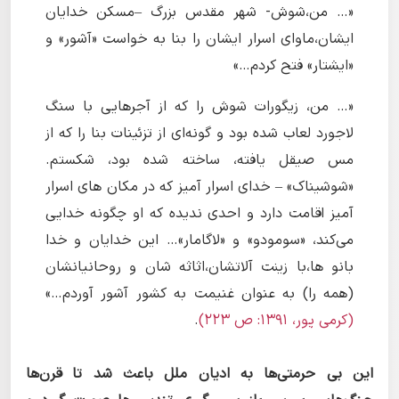
«… من،شوش- شهر مقدس بزرگ –مسکن خدایان
ایشان،ماوای اسرار ایشان را بنا به خواست «آشور» و
«ایشتار» فتح کردم…»
«… من، زیگورات شوش را که از آجرهایی با سنگ
لاجورد لعاب شده بود و گونه‌ای از تزئینات بنا را که از
مس صیقل یافته، ساخته شده بود، شکستم.
«شوشیناک» – خدای اسرار آمیز که در مکان های اسرار
آمیز اقامت دارد و احدی ندیده که او چگونه خدایی
می‌کند، «سومودو» و «لاگامار»… این خدایان و خدا
بانو ها،با زینت آلاتشان،اثاثه شان و روحانیانشان
(همه را) به عنوان غنیمت به کشور آشور آوردم…»
(کرمی پور، ١۳۹١: ص ۲۲۳)
.
این بی حرمتی‌ها به ادیان ملل باعث شد تا قرن‌ها