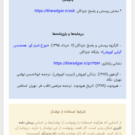
* بخش پرسش و پاسخ خِرَدگان:
https://kheradgan.ir/ask
.
بن‌مایه‌ها و یاری‌نامه‌ها:
– کارگروه پرسش و پاسخ خِرَدگان (۷ خرداد ۱۳۹۵). «
دورغ شرم آور: همجنس
گرایی کوروش!
». پایگاه خِرَدگان.
نشانی رایاتاری:
https://kheradgan.ir/p/13596
– گزنفون (١٣٨٩).
زندگی کوروش (تربیت کوروش)
. ترجمه ابوالحسن تهامی.
تهران: نگاه.
– هرودوت (١٣٨٩).
تاریخ هرودوت
. ترجمه مرتضی ثاقب فر. تهران: اساطیر.
شرایط استفاده از نوشتار:
از آنجایی که هرگونه استفاده یا رونوشت از نوشتارها بر اساس
پیمان نامه
کاربری
امکان پذیر است، اگر قصد رونوشت از این نوشتار را دارید، بن‌مایه آن
را یاد کنید. طبیعی است که ذکر مواردی مانند
نام پدیدآور
(نویسنده،