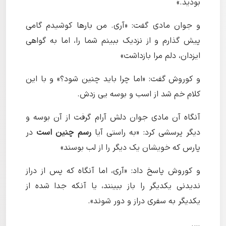
بودید.»
و جوان مادی گفت: «آری. من بارها کوشیدم گامی
پیش گذارم و از نزدیک ببینم شما را، اما به گواهی
ایزدان، دلم مرا بازداشت»
و کوروش گفت: «اما چرا باید چنین شود؟» و با این
کلام خم شد از اسب و بوسه یی زدش.
آنگاه آن مادی جوان دلش آرام گرفت از آن بوسه و
دیگر پرسشی کرد: «به راستی آیا
رسم چنین است
در
پارس که خویشان یک دیگر را از لب بوسند»
و کوروش پاسخ داد: «آری، اما آنگاه که پس از دراز
ندیدنی یکدیگر را باز ببینند، یا آنکه جدا شده از
یکدیگر به سفری دراز و دور شوند».
….