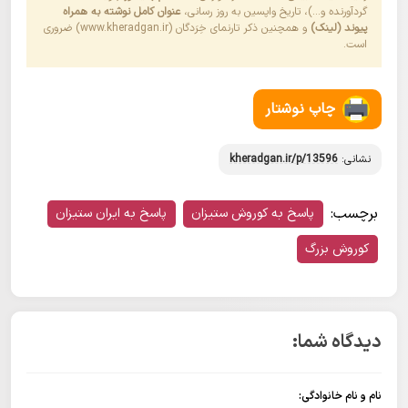
گردآورنده و…)، تاریخ واپسین به روز رسانی،
عنوان کامل نوشته به همراه
پیوند (لینک)
و همچنین ذکر تارنمای خِرَدگان (www.kheradgan.ir) ضروری
است.
چاپ نوشتار
نشانی:
kheradgan.ir/p/13596
برچسب:
پاسخ به کوروش ستیزان
پاسخ به ایران ستیزان
کوروش بزرگ
دیدگاه شما:
نام و نام خانوادگی: