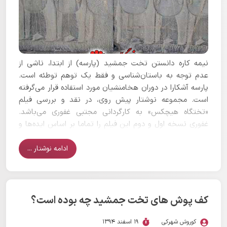
نیمه کاره دانستن تخت جمشید (پارسه) از ابتدا، ناشی از
عدم توجه به باستان‌شناسی و فقط یک توهم توطئه است.
پارسه آشکارا در دوران هخامنشیان مورد استفاده قرار می‌گرفته
است. مجموعه نوشتار پیش روی، در نقد و بررسی فیلم
«تختگاه هیچکس» به کارگردانی مجتبی غفوری می‌باشد.
غفوری نسخه اول و دوم این فیلم را تماما بر اساس ایده‌ها و
نظریات ناصر پورپیرار درباره تخت جمشید ساخته است.
هرچند که در نسخه دوم این فیلم کارگردان تمرکز خاصی بر
ادامه نوشتار ...
روی حذف مصاحبه‌های پورپیرار و حتی حذف نام او داشته
است. اما گفته‌های غالب این دو نسخه یک چیز و آن هم
ناتمامی پارسه و اصرار بر غیر قابل سکونت بودن تمام تخت
جمشید است.
کف پوش های تخت جمشید چه بوده است؟
کوروش شهرکی
19 اسفند 1394