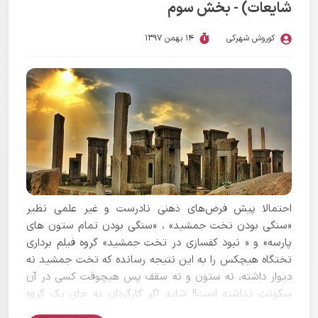
شایعات) - بخش سوم
کوروش شهرکی
14 بهمن 1397
احتمالا پیش فرض‌های ذهنی نادرست و غیر علمی نظیر
«سنگی بودن تخت جمشید» ، «سنگی بودن تمام ستون های
پارسه» و « نبود کفسازی در تخت جمشید» گروه فیلم برداری
تختگاه هیچکس را به این نتیجه رسانده که تخت جمشید نه
دیوار داشته، نه ستون و نه سقف پس هیچوقت کسی در آن
سکونت نداشته است!! شاید اگر کارگردان به جای یک گروه
فیلم برداری چند باستان شناس را با خود به پارسه می­برد به او