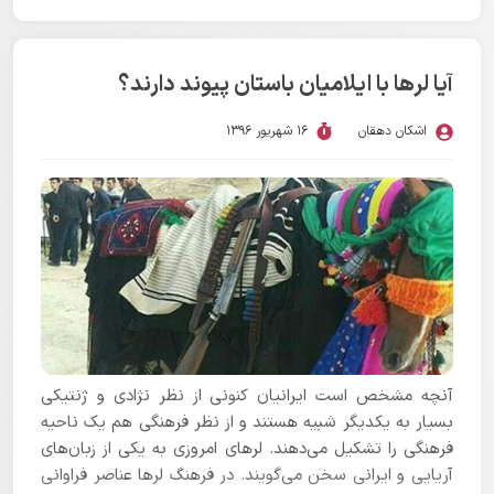
آیینی تکامل یافت. پژوهش حاضر با رویکردی تاریخی و
معماری به بررسی روند شکل‌گیری معماری در ایران پیش از
تاریخ پرداخته و مهم‌ترین محوطه‌های باستانی از جمله
آیا لرها با ایلامیان باستان پیوند دارند؟
گنج‌دره، تپه زاغه، چغا بنوت و تپه سیلک را تحلیل می‌کند.
اشکان دهقان
16 شهریور 1396
آنچه مشخص است ایرانیان کنونی از نظر نژادی و ژنتیکی
بسیار به یکدیگر شبیه هستند و از نظر فرهنگی هم یک ناحیه
فرهنگی را تشکیل می‌دهند. لرهای امروزی به یکی از زبان‌های
آریایی و ایرانی سخن می‌گویند. در فرهنگ لرها عناصر فراوانی