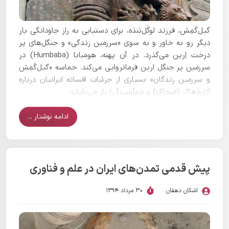
گیل‌گَمِش، فرزند لوگَل‌بَندَه، برای دستیابی به راز جاودانگی بار
دیگر رو به خاور و به سوی «سرزمین زندگی» و جنگل‌های پر
درخت اِرین می‌گذرد. در آن پهنه، هومبابا (Humbaba) در
سرزمین پر جنگل ارین فرمانروایی می‌کند. حماسه «گیل‌گَمِش
و سرزمین زندگان» بسیاری از جزئیات افسانه ایرانیان درباره
اَژی‌دَهاک (ضحاک) و جَم[شید] را باز می‌تاباند.
ادامه نوشتار ...
پیش قدمی تمدن‌های ایران در علم و فناوری
اشکان دهقان
30 مرداد 1394