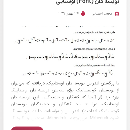
نویسه دان (Font) اوستایی
محمد احسانی
24 بهمن 1399
با پرگستن اندراین نویسه دان اوستاییک، دریافتم که می‌توان
از نویسمان گرجستانیک برای ساختن نویسه دان اوستاییک
بهره برد (از آنجا که کشگان و خمیدگیان این نویسه دان
اوستاییک، مرا به یاد کشگان و خمیدگیان نویسمان
گرجستانیک انداخت). اندر این ویفراسنامه، ما به نویسشیک
شیوه Mkhedruli می‌پژوژیم. Mkhedruli، سومین و اکنونیک
شیوه نوشتن زوان گرجستانیک است.