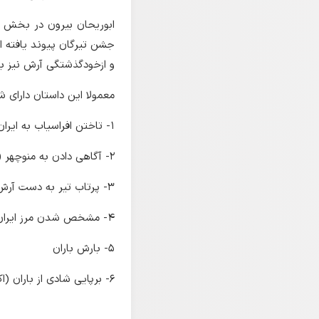
ابوریحان بیرون در بخش مر
جشن تیرگان پیوند یافته اس
و ازخودگذشتگی آرش نیز به
معمولا این داستان دارای
۱- تاختن افراسیاب به ایران و آمدن خشکسالی
۲- آگاهی دادن به منوچهر (یا زَو) در مورد چگونگی پرتاب با پیام ایزدی (سپندارمذ)
۳- پرتاب تیر به دست آرش کمانگیر
۴- مشخص شدن مرز ایران و توران
۵- بارش باران
۶- برپایی شادی از باران (اکبری مفاخر، ۱۳۹۰: صص ۲۳-۲۴).