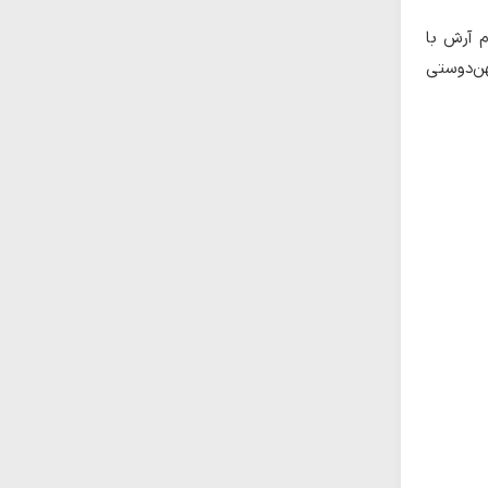
م آرش با
هن‌دوستی