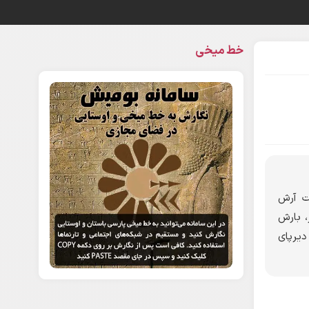
خط میخی
شت آرش
، بارش
دیرپای