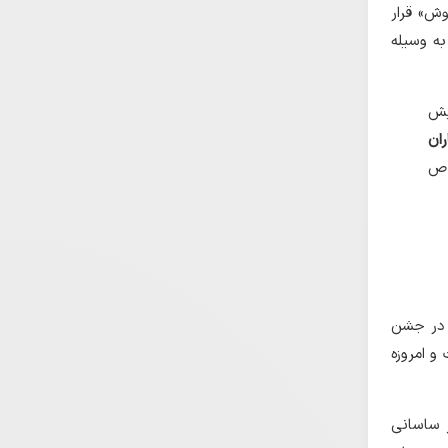
وش» قرار
که به وسیله
پیش
ران
ها و خانمان‌های هفت کشور برساند» (اوستا، دوستخواه، ۱۳۸۷: ص
ن در جشن
 امروزه
 ساسانی