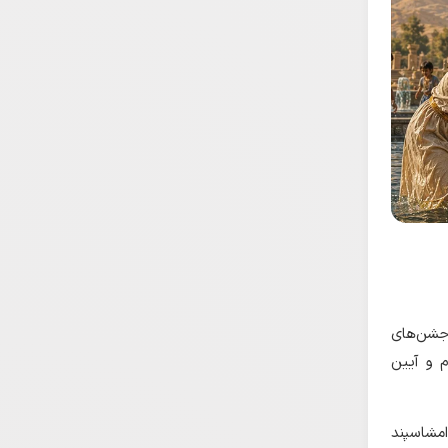
 جشن‌های
 و آیین
 امشاسپند