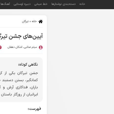
خانه
دسته‌بندی نوشتارها
خط میخی
دبیره اوستایی
آهنگ‌ها
خانه
»
تیرگان
آیین‌های جشن تیرگ
میثم صائبی
،
اشکان دهقان
نگاهی کوتاه:
جشن تیرگان یکی از کهن
کمانگیر، بستن دستبند «
باران، فداکاری آرش و آ
ایرانیان از روزگار باستان 
فهرست: