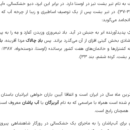
 نام تیر یشت نیز در اوستا دارد. در برابر این ایزد، دیو خشکسالی، «اَپ
دارد (هینلز، ۱۳۸۷: صص ۳۶-۳۷). در تیر یشت پس از یک توصیف اساطیری و زیبا از چرخه آب 
انجامد می‌گوید:
کِ پدیدآورنده ابر به جنبش در آید. باد نیمروزی وزیدن آغازد و مِه را به 
شادی بخش گیتی افزای از آن می‌گذرد براند. پس
بادِ چالاک
مزدا آفریده،
با
و ابر و تگرگ را به کشتزار
رین ماه سال در ایران است و اتفاقا آیین باران خواهی ایرانیان باستا
ام شده است همراه با مراسمی که به نام
آبریزگان
یا
آب پاشان
معروف است و
ی همچنان رایج است.
 برای آب‌پاشان را به ماجرای یک خشکسالی در روزگار شاهنشاهی پیروز