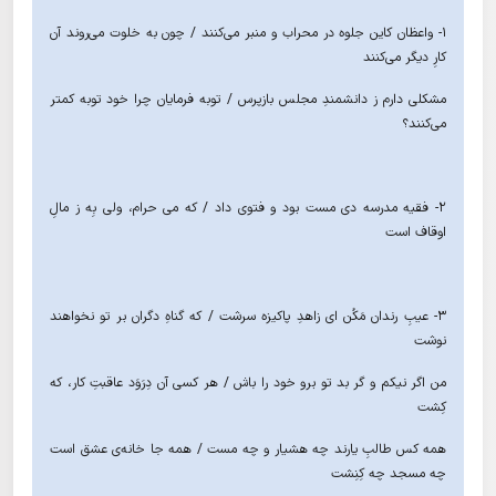
۱- واعظان کاین جلوه در محراب و منبر می‌کنند / چون به خلوت می‌روند آن
کارِ دیگر می‌کنند
مشکلی دارم ز دانشمندِ مجلس بازپرس / توبه فرمایان چرا خود توبه کمتر
می‌کنند؟
۲- فقیه مدرسه دی مست بود و فتوی داد / که می حرام، ولی بِه ز مالِ
اوقاف است
۳- عیبِ رندان مَکُن ای زاهدِ پاکیزه سرشت / که گناهِ دگران بر تو نخواهند
نوشت
من اگر نیکم و گر بد تو برو خود را باش / هر کسی آن دِرَوَد عاقبتِ کار، که
کِشت
همه کس طالبِ یارند چه هشیار و چه مست / همه جا خانه‌ی عشق است
چه مسجد چه کِنِشت