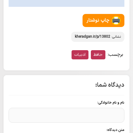
چاپ نوشتار
نشانی:
kheradgan.ir/p/13802
برچسب:
حافظ
ادبیات
دیدگاه شما:
نام و نام خانوادگی:
متن دیدگاه: