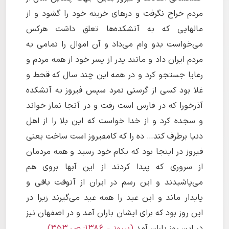
مردم خراج نگرفت و درهاى خزینه خود را گشود و از
مالهایى که به آتشکده‌ها تعلق داشت هرکس
مى‌خواست بدو وام مى‌داد و آن اموال را تمامى به
مردم ایران داد و مانند پدر از پسر خود از همه مردم و
رعایا جستجو کرد و در همه این چند سال که قحط و
غلا بود کسى از گرسنى نمرد سپس فیروز به آتشکده
آذرخورا که در فارس است رفت و در آنجا نماز خواند
و سجده کرد و از خدا خواست که این بلا را از اهل
دنیا برطرف کند… ده را که کامفیروز است ساخت یعنى
فیروز در اینجا بود که بکام خود رسید و همه مردمان
از سرورى که پیدا کردند از این آبها بروى هم
مى‌پاشیدند و این رسم در ایران از آنوقت باقى و
پایدار ماند و این عید را همه عید مى‌گیرند زیرا در
این روز بود که براى ایشان باران آمد و در اصفهان نیز
در این روز باران آمد
(بیرونی، ١۳۸۶: ص ۳۵۳)
.