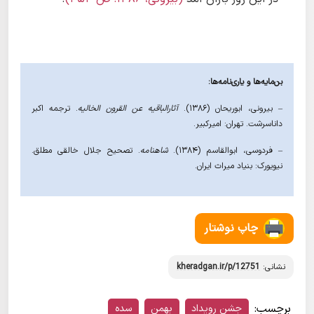
بن‌مایه‌ها و یاری‌نامه‌ها:
– بیرونی، ابوریحان (١۳۸۶).
آثارالباقیه عن القرون الخالیه
. ترجمه اکبر
داناسرشت. تهران: امیرکبیر.
– فردوسی، ابوالقاسم (۱۳۸۴).
شاهنامه
. تصحیح جلال خالقی مطلق.
نیویورک: بنیاد میراث ایران.
چاپ نوشتار
نشانی:
kheradgan.ir/p/12751
برچسب:
جشن رویداد
بهمن
سده