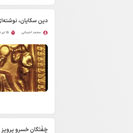
دین سکایان، نوشته‌ای ب
محمد احسانی
15 تیر 1405
چَفْتَگان خسرو پرویز ب