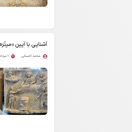
آشنایی با آیین «میتْرَه»
محمد احسانی
1 مرداد 1405