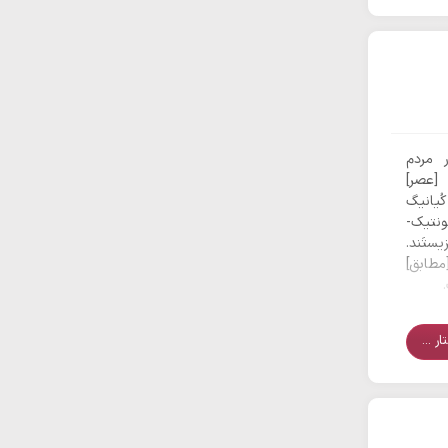
ر مردم
 [عصر]
کُیانیگ
پونتیک-
ستَند.
[مطابق]
ر ...