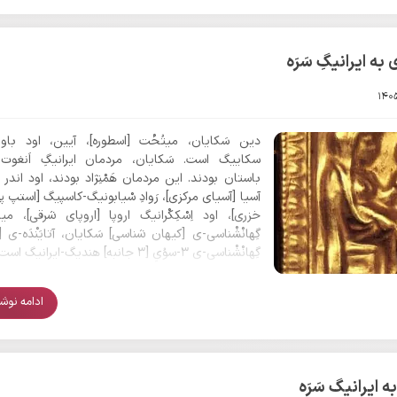
ه ایرانیگِ سَرَه
دین سَکایان، میتُخْت [اسطوره]، آیین، اود باو
سکاییگ است. سَکایان، مردمان ایرانیگِ اَنغوت
باستان بودند. این مردمان هَمْنِژاد بودند، اود اندر 
آسیا [آسیای مرکزی]، رَوادِ سْیابونیگ-کاسپیگ [استپ‌ 
خزری]، اود اِسْکِکْرانیگ اروپا [اروپای شرقی]، میزی
گِهانْشْناسی-ی [کیهان شناسی] سَکایان، آتایَنْدَه-ی 
گِهانْشْناسی-ی ۳-سوُیِ [۳ جانبه] هندیگ-ایرانیگ است.
ادامه نوشتا
ه ایرانیگ سَرَه