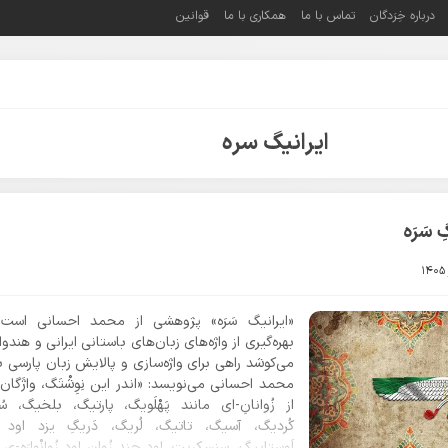
درباره خِرَدگان
تماس با ما
همکاری با ما
قوانین
ایرانیگ سره
 سَرَه
«ایرانیگ سَرَه» پژوهشی از محمد احسانی است 
بهره‌گیری از واژه‌های زبان‌های باستانی ایرانی و هندوا
می‌کوشد راهی برای واژه‌سازی و پالایش زبان پارسی ب
محمد احسانی می‌نویسد: «اندر این نِوِشْتَگ، واژَگان سَ
از زُوانانِ-ای مانند پَهْلَویگ، پارتیگ، بلخیگ، س
کُردیگ، آسیگ، تاتیگ، لُریگ، دَریگِ یزد اود 
اَوِستاییگ، سنسکریت، اود چند زُوان اود زُوانْوارَه-ی 