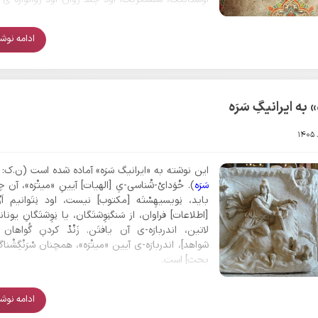
دیگر وام سْتَدَه ایم».
ادامه نوشتا
 به ایرانیگِ سَرَه
این نوشته به «ایرانیگ سَرَه» آماده شده است (ن.ک:
سَرَه
). خْوَدایْ-شْناسی-یِ [الهیات] آیینِ «میتْرَه»، آن 
باید، نِویسیهِسْتَه [مکتوب] نیست، اود نِتَوانیم اَز
[اطلاعات] فراوان، از ‌سَنگنِوِشتَگان، یا نِوِشتَگانِ یونا
لاتین، اندربارَه-ی آن یافتَن. زَنْدْ کردنِ گُواهان
شواهد]، اندربارَه-ی آیین «میتْرَه»، همچنان سْرَنْگِشْناگ
بحث] است.
ادامه نوشتا