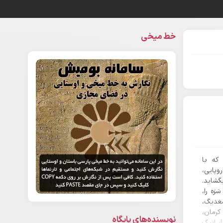
خط میخی
که با
روپایی،
گشاید.
رَه را،
ُغدیگ،
کرمان،
نویسنده‌های پایگاه
ایرانیگ