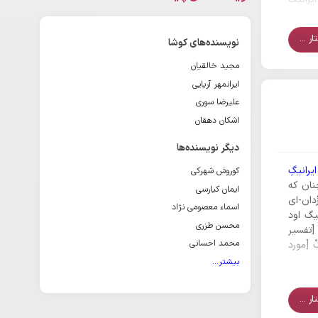
ر ...
نویسنده‌های کوشا
مجید خالقیان
ایرانمهر آریایی
علیرضا سوری
اشکان دهقان
دیگر نویسنده‌ها
ایرانیگِ
کوروش شهرکی
چنان که
ایمان کیارسی
ْدان-ای
اسماء معصومی نژاد
نیگ اود
محسن طزری
 [تفسیر
محمد احسانی
ْ [مورد
بیشتر...
ر ...