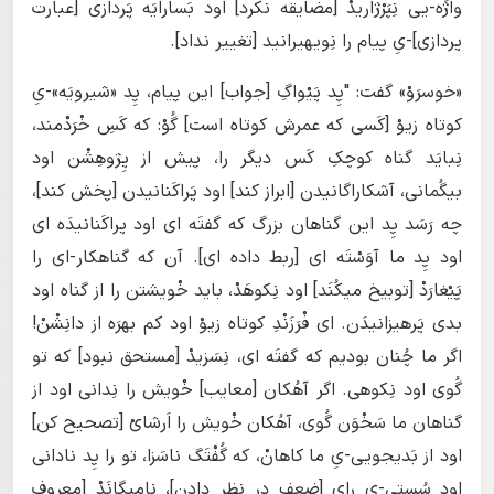
واژَه-یی نِپَرْژاریدْ [مضایقه نکرد] اود بَسارایَه پَردازی [عبارت
پردازی]-یِ پیام را نِویهیرانید [تغییر نداد].
«خوسرَوْ» گفت: "پِد پَیْواگِ [جواب] این پیام، پِد «شیرویَه»-یِ
کوتاه زیوْ [کَسی که عمرش کوتاه است] گُوْ: که کَسِ خْرَدْمند،
نِبایَد گناه کوچکِ کَس دیگر را، پیش از پِژوهِشْن اود
بیگُمانی، آشکاراگانیدن [ابراز کند] اود پَراکَنانیدن [پخش کند]،
چه رَسَد پِد این گناهان بزرگ که گفتَه‌ ای اود پراکَنانیدَه‌ ای
اود پِد ما آوَسْتَه ‌ای [ربط داده ای]. آن که گناهکار-ای را
پَیْغارَدْ [توبیخ میکُنَد] اود نِکوهَدْ، باید خْویشتن را از گناه اود
بدی پَرهیزانیدَن. ای فْرَزَنْدِ کوتاه زیوْ اود کم بهرَه از دانِشْنْ!
اگر ما چُنان بودیم که گفتَه‌ ای، نِسَزیدْ [مستحق نبود] که تو
گُوی اود نِکوهی. اگر آهُکان [معایب] خْویش را نِدانی اود از
گناهان ما سَخْوَن گُوی، آهُکان خْویش را اَرشایْ [تصحیح کن]
اود از بَدیجویی-یِ ما کاهانْ، که گُفْتَگ ناسَزا، تو را پِد نادانی
اود سُستی-یِ رای [ضعف در نظر دادن]، نامیگانَدْ [معروف