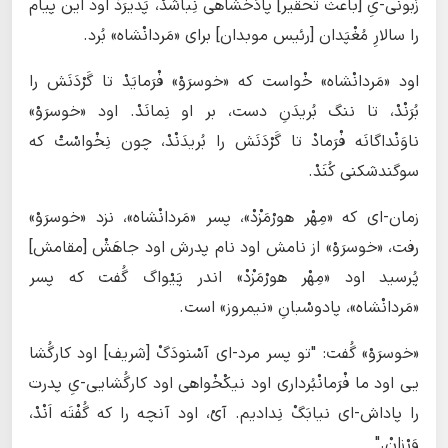
زَبونی-یِ [باعث تحقیر] پادَخْشاهی نِباشَدْ، پَدیرَدْ اود این پیام
را سالارِ مُغْپَدان [رئیس موبدان] برای «مَردانْشاه» بُرد.
اود «مَردانْشاه» خْواست که «خوسرَوْ» فْرَمایَدْ تا گَرْدَنَش را
بُرَنْدْ، تا ننگ بُریدَنِ دست، بر او نِمانَدْ. اود «خوسرَوْ»
ناوَنْداگانَه فْرَمادْ تا گَرْدَنَش را بُریدَنْدْ، چون نِخْواسْتْ که
سوگندشکنی کُنَدْ.
زمان-ای که «مِهْر هورْمَزْدْ»، پسر «مَردانْشاه»، نزد «خوسرَوْ»
رفت، «خوسرَوْ» از نامش اود نام پدرش اود جاهَشْ [مقامش]
پُرسید اود «مِهْر هورْمَزْدْ» اندر پَیْواگ گُفت که پسر
«مَردانْشاه»، پادوسْبانِ «نیمروز» است.
«خوسرَوْ» گُفت: "تو پسر مرد-ای آسْنودَگْ [شریف] اود کارگُشا
یی اود ما فْرَمانْبُرداری اود نیکْخْواهی اود کارگُشایی-یِ پدرت
را پاداش-ای نیابَگْ نِدادیم. آیْ، اود آنچه را که گُفْتَه ‌اَنْدْ،
وَرْزانْ."