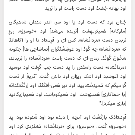
اود بَهانه جُسْتْ اود دست راست او را بُرید.
چُنان بود که دست اود پا اود سر، اندر مَیْدان شاهیگان
[ملوکانه] هَمیبُریهِسْت [بُریده می‌شد] اود «خوسرَوْ»، روزِ
بُریدن دست «مَردانْشاه»، کَس-ای را فْرِستاد تا او را آگاهانَدْ
که «مَردانْشاه» چه گُوَدْ اود غوشِشْنْگَران [تماشاچی ها] چگونه
سَخْوَنْ گُوَنْدْ. زمان-ای که دست راست «مَردانْشاه» را بُریدند،
«مَردانْشاه» دست راستَش را پِد دست چپ گْرِفت اود بوسید
اود آغوشید اود اشک‌ ریزان اود نالان گُفت: "دْریغْ از دَست
گْرامیگَم که هَمیبَخْشایید، اود تیر هَمی-اَفگَنْدْ، اود اِرَنْگْمَنْدانَه
[با خطاکاری] هَمینِوشت، اود هَمیکوبانید، اود هَمیبازیگانید
[بازی میکرد]."
فْرِسْتادَگ بازگَشْتْ اود آنچه را دیدَه بود اود شْنوده بود، پِد
«خوسرَوْ» گُفت. «خوسرَوْ» برای «مَردانْشاه» هَمْدَرْدی کرد اود