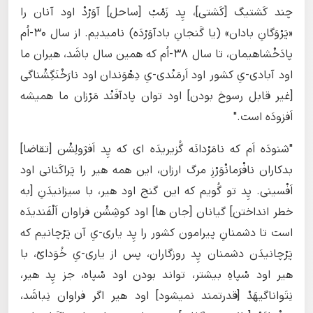
چند کَشتیگ [کَشتی]، پِد زَمْبْ [ساحل] آوَرْدْ اود آنان را
«پَرْوَگانِ بادان» (یا گَنجانِ بادآوَرْدَه) نامیدیم. از سال ۳۰-اُم
پادَخْشاهیمان، تا سال ۳۸-اُم که همین سال باشَد، هیران ما
اود آبادی-یِ کشور اود اَرمَنْدی-یِ دِهْوَندان اود نارَخْنَگِشْناگی
[غیر قابل رسوخ بودن] اود توان پادآفَنْد مَرْزان ما همیشه
اَفزودَه است."
"شنودَه‌ اَم که نامَرْدانَه گُزیریدَه ای که پِد اَفژولِشْن [تقاضا]
بدکاران نافْرَمانْوَرْزِ مرگ ارزان، این همه هیر را پَراکَنانی اود
اَفْسینی. پِد تو گُویم که این گنج اود هیر، با سیزانیدَنِ [به
خطر انداختن] گیانان [جان ها] اود کوشِشْن فراوان اَلْفَندیدَه
است تا دشمنانِ پیرامون کشور را پِد یاری-یِ آن پَرْچانیم که
پَرْچانیدَن دشمنان پِد روزگاران، پس از یاری-یِ خُوَدایْ، با
هیر اود سْپاهِ بیشتر، تواند بودن اود سْپاه، جز پِد هیر،
نِتَواناگیهَدْ [قدرتمند نمیشود] اود هیر اگر فراوان نِباشَد،