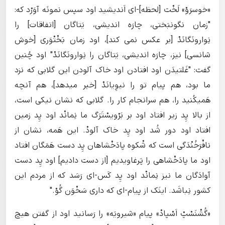
«خوسرَوْ» لَخْت [لحظه]-ای اَندیشید اود سپس نمونَه آوَرْد که:
"زمان نگونبَختی، چارَه اندیشی، یَتاگان [اتفاقات] را
نِوارونَگانَدْ [بر عکس نمی کند]، اود زمان بَخْتْوَری [خوش
شانسی] نیز، چارَه اندیشی، یَتاگان را نِوارونَگانَدْ" اود چُنین
گفت: "غَلتیدَن اود افتادن اود خاک آلودن این گلابی که نزد
ما بود، هم پیام تو را نیوِیانَدْ [خبر میدهد]، هم آنچه
هَمیکُنید را، هم سرانجام کار را. گلابی که نشان نیکی است،
از بالا پِد زیر افتاد اود بر بَرْویسْتَرَگ ما نِمانْد اود پِد زمین
افتاد اود دور شُد اود پِد خاک آلودْ. این هَمه، نشان از
نافْرَخُنْدَگی است که شْکوه پادَخْشاهان پِد دست هَمَگان افتاد
اود ما پادَخْشاهی را پَرغاویدیم [از دست دادیم] اود پِد دست
آوادَگان ما نیز نِمانْد اود پِد کَس-ای رَسَد که از مردم این
کشور نِباشَد. اینَک از پیام-ای که داری سَخْوَن گُوْ."
«گُشْنَسْپْ اَسْپادْ» پیام «شیرویَه» را رَسانید اود از گفتن هیچ