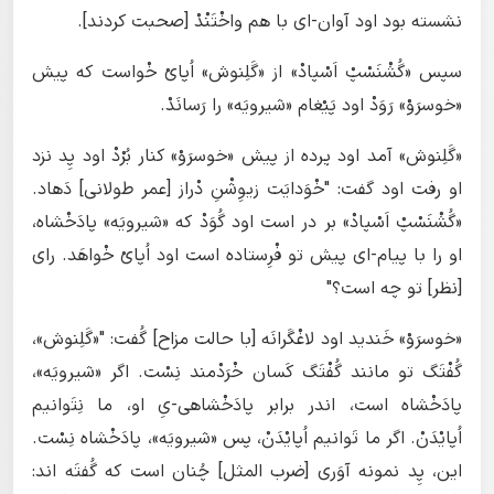
نشسته بود اود آوان-ای با هم واخْتَنْدْ [صحبت کردند].
سپس «گُشْنَسْپْ اَسْپادْ» از «گَلِنوش» اُپایْ خْواست که پیش
«خوسرَوْ» رَوَدْ اود پَیْغام «شیرویَه» را رَسانَدْ.
«گَلِنوش» آمد اود پرده از پیش «خوسرَوْ» کنار بُرْدْ اود پِد نزد
او رفت اود گفت: "خْوَدایَت زیوِشْنِ دْراز [عمر طولانی] دَهاد.
«گُشْنَسْپْ اَسْپادْ» بر در است اود گُوَدْ که «شیرویَه» پادَخْشاه،
او را با پیام-ای پیش تو فْرِستاده است اود اُپایْ خْواهَد. رای
[نظر] تو چه است؟"
«خوسرَوْ» خَندید اود لاغْگَرانَه [با حالت مزاح] گُفت: "«گَلِنوش»،
گُفْتَگ تو مانند گُفْتَگ کَسان خْرَدْمند نِسْت. اگر «شیرویَه»،
پادَخْشاه است، اندر برابر پادَخْشاهی-یِ او، ما نِتَوانیم
اُپایْدَنْ. اگر ما تَوانیم اُپایْدَنْ، پس «شیرویَه»، پادَخْشاه نِسْت.
این، پِد نمونه آوَری [ضرب المثل] چُنان است که گُفتَه‌ اند: