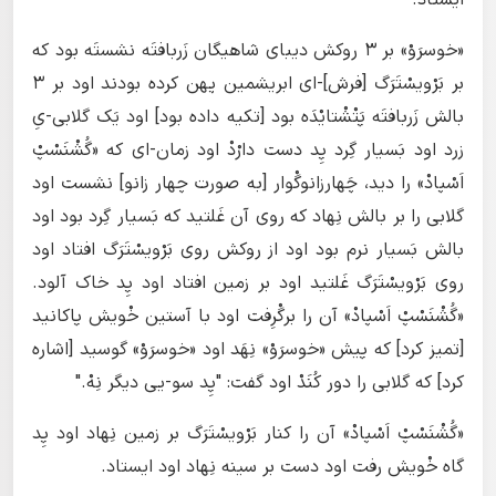
ایستاد.
«خوسرَوْ» بر ۳ روکش دیبای شاهیگان زَربافتَه نشستَه بود که
بر بَرْویسْتَرَگ [فرش]-ای ابریشمین پهن کرده بودند اود بر ۳
بالش زَربافتَه پَتْشْتایْدَه بود [تکیه داده بود] اود یَک گلابی-یِ
زرد اود بَسیار گِرد پِد دست دارْدْ اود زمان-ای که «گُشْنَسْپْ
اَسْپادْ» را دید، چَهارزانوگْوار [به صورت چهار زانو] نشست اود
گلابی را بر بالش نِهاد که روی آن غَلتید که بَسیار گِرد بود اود
بالش بَسیار نرم بود اود از روکش روی بَرْویسْتَرَگ افتاد اود
روی بَرْویسْتَرَگ غَلتید اود بر زمین افتاد اود پِد خاک آلود.
«گُشْنَسْپْ اَسْپادْ» آن را برگْرِفت اود با آستین خْویش پاکانید
[تمیز کرد] که پیش «خوسرَوْ» نِهَد اود «خوسرَوْ» گوسید [اشاره
کرد] که گلابی را دور کُنَدْ اود گفت: "پِد سو-یی دیگر نِهْ."
«گُشْنَسْپْ اَسْپادْ» آن را کنار بَرْویسْتَرَگ بر زمین نِهاد اود پِد
گاه خْویش رفت اود دست بر سینه نِهاد اود ایستاد.