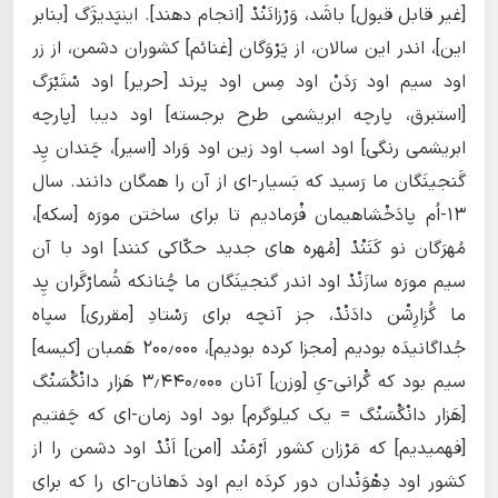
[غیر قابل قبول] باشَد، وَرْزانَنْدْ [انجام دهند]. اینپَدیژَگ [بنابر
این]، اندر این سالان، از پَرْوَگان [غنائم] کشوران دشمن، از زر
اود سیم اود رَدَنْ اود مِس اود پرند [حریر] اود سْتَبْرَگ
[استبرق، پارچه ابریشمی طرح برجسته] اود دیبا [پارچه
ابریشمی رنگی] اود اسب اود زین اود وَراد [اسیر]، چَندان پِد
گَنجینَگان ما رَسید که بَسیار-ای از آن را همگان دانند. سال
۱۳-اُم پادَخْشاهیمان فْرَمادیم تا برای ساختن مورَه [سکه]،
مُهرَگان نو کَنَنْدْ [مُهره های جدید حکّاکی کنند] اود با آن
سیم مورَه سازَنْدْ اود اندر گنجینَگان ما چُنانکه شُمارْگَران پِد
ما گُزارِشْن دادَنْدْ، جز آنچه برای رَسْتادِ [مقرری] سپاه
جُداگانیدَه بودیم [مجزا کرده بودیم]، ۲۰۰٫۰۰۰ هَمبان [کیسه]
سیم بود که گْرانی-یِ [وزن] آنان ۳٫۴۴۰٫۰۰۰ هَزار دانْگْسَنْگ
[هَزار دانْگْسَنْگ = یک کیلوگرم] بود اود زمان-ای که چَفتیم
[فهمیدیم] که مَرْزان کشور اَرْمَنْد [امن] اَنْدْ اود دشمن را از
کشور اود دِهْوَنْدان دور کردَه ‌ایم اود دَهانان-ای را که برای