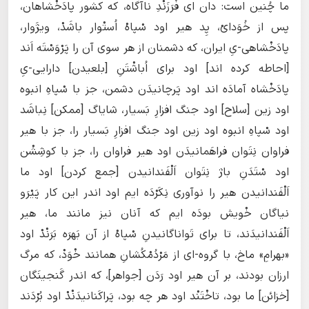
ما چُنین است: دان ای فْرَزَنْدِ ناآگاه، که کشور پادَخْشاهان،
پس از خُوَدایْ، پِد هیر اود سْپاهْ اُستْوار باشَدْ، ویژَوار،
پادَخْشاهی-یِ ایران، که دشمنان از هر سوی آن را پَرْوَسْتَه ‌اَند
[احاطه کرده اند] اود برای اُباشْتَنِ [بلعیدن] دارایی-یِ
پادَخْشاه آمادَه‌ اند اود پَرچانیدَن دشمن، جز با سْپاهِ انبوه
اود زین [سلاح] اود جنگ افزارِ بَسیار، شایاگ [ممکن] نِباشَد
اود سْپاهِ انبوه اود زین اود جنگ افزارِ بَسیار را، جز با هیر
فراوان نِتَوان فراهَمانیدَن اود هیر فراوان را، جز با کوشِشْن
اود سْتَدَنِ باژ نِتَوان اَلْفَندانیدن [جمع کردن] اود ما
اَلْفَندانیدن هیر را نوآوری نِکَرْدَه ایم اود اندر این کار پَیْرَو
نیاگان خْویش بودَه ایم که آنان نیز مانند ما، هیر
اَلْفَندانیدَند، تا برای تَواناگانیدنِ سْپاهْ از آن بَهرَه بَرَنْدْ اود
«بهرامِ» ماخ، با گروه-ای از مَرْدُمْکُشانِ همانند خْوَدْ، که مرگ
ارزان بودند، بر آن هیر اود رَدَن [جواهر]، که اندر گَنجینَگان
[خزائن] ما بود، تاخْتَنْد اود هر چه بود، پَراکَنانیدَنْدْ اود بُرْدَند