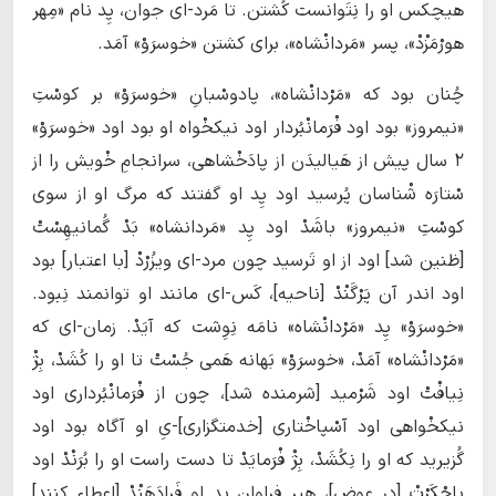
ھیچکس او را نِتَوانست کُشتن. تا مَرد-ای جوان، پِد نام «مِهر
هورْمَزْدْ»، پسر «مَردانْشاه»، برای کشتن «خوسرَوْ» آمَد.
چُنان بود که «مَرْدانْشاه»، پادوسْبانِ «خوسرَوْ» بر کوسْتِ
«نیمروز» بود اود فْرَمانْبُردار اود نیکخْواه او بود اود «خوسرَوْ»
۲ سال پیش از هَیالیدَن از پادَخْشاهی، سرانجامِ خْویش را از
سْتارَه شْناسان پُرسید اود پِد او گفتند که مرگ او از سوی
کوسْتِ «نیمروز» باشَدْ اود پِد «مَردانشاه» بَدْ گُمانیهِسْتْ
[ظنین شد] اود از او تَرسید چون مرد-ای ویزُرْدْ [با اعتبار] بود
اود اندر آن پَرْگَنْدْ [ناحیه]، کَس-ای مانند او توانمند نِبود.
«خوسرَوْ» پِد «مَرْدانْشاه» نامَه نِوِشت که آیَدْ. زمان-ای که
«مَرْدانْشاه» آمَدْ، «خوسرَوْ» بَهانه هَمی‌ جُسْتْ تا او را کُشَدْ، بِژْ
نِیافْتْ اود شَرْمید [شرمنده شد]، چون از فْرَمانْبُرداری اود
نیکخْواهی اود آسْپاخْتاری [خدمتگزاری]-یِ او آگاه بود اود
گُزیرید که او را نِکُشَدْ، بِژْ فْرَمایَدْ تا دست راست او را بُرَنْدْ اود
پاچْکَرْتْ [در عوض]، هیر فراوان پِد او فَرادَهَنْدْ [اعطاء کنند]