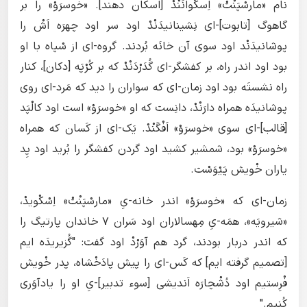
نام «مارسْپَنْتْ» اِسکْوانَنْدْ [اسکان دهند]. «خوسرَوْ» را بر
گاهوگ [تابوت]-ای نِشینانیدَنْدْ اود سر اود چهرَه اَشْ را
پوشانیدَنْد اود سوی آن خانَه بُردند. گروه-ای از سْپاه با او
بود اود اندر راه، بر کفشگر-ای گُدَرْدَنْدْ که بر کُرْپَه [دکان]، کنار
راه نشستَه بود اود زمان-ای که سواران را دید که مَرد-ای روی
پوشانیدَه همراه دارَنْدْ، دانِست که او «خوسرَوْ» است اود کالْپَد
[قالب]-ای سوی «خوسرَوْ» اَفْگَنْدْ. یَک-ای از کَسان که همراه
«خوسرَوْ» بود، شمشیر کشید اود گردن کفشگر را بُرید اود پِد
یاران خْویش پَیْوَسْت.
زمان-ای که «خوسرَوْ» اندر خانه-یِ «مارسْپَنْتْ» اِسْکْویدْ،
«شیرویَه»، همَه-یِ مِهسالاران اود سَران ۷ خاندان پارتیگ را
که اندر دربار بودند، گرد هم آوَرْدْ اود گفت: "گُزیریدَه ایم
[تصمیم گرفته ایم] که کَس-ای را پیش پادَخْشاه، پدر خْویش
فْرِستیم اود دُشْچارَه اَندیشی [سوء تدبیر]-یِ او را یادآوَری
کُنیم."