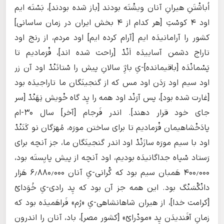
اُباشْتَنِ هیرانِ آنان ویشْتَه بودند [باز شده بودند]، بَسْتَه‌ ایم
اود ۴ کوسْتِ [هر کدام از ۴ بخش ایران در زمان ساسانی]
کشور را آرامانیدَه ایم [آرام کرده ایم] اود مردم، از رنج اود
تاراج دشمن آساییدَه اَنْدْ [راحت شده اند]، فْرَمادیم تا
پَسْمانْدَه [باقیمانده]-یِ باژِ سالانِ پیش را سْتانَنْدْ اود آن زر
اود سیم اود رَدَن اود مس که از گنجینَگان ما تاراجیدَه بود
[غارت شده بود]، پس آرَنْد اود همه را پِد گاه خْویش نِهَنْدْ [سر
جای خود قرار دهند]. اندر فَرجام [آخر] سال ۳۰-ام
پادَخْشاهیمان فْرَمادیم تا برای ساختن مورَه، مُهرَگان نو کَنَنْدْ
اود با سیم مورَه سازَنْدْ اود اندر گنجینَگان ما، جز آنچه برای
رَستاد سْپاه جداگانیدَه بودیم، اود آنچه از پیش پایِستَه بود،
۴۰۰٫۰۰۰ هَمبان سیم بود که گْرانی-یِ آنان ۶٫۸۸۰٫۰۰۰ هَزار
دانْگْسَنْگ بود. این همه جز آن بود که پِد رادی-یِ خُوَدایْ
[کرامت خدا]، از هیران شاهانشاهی-یِ «رُم» فَراهَمیدَه بود که
زمانِ آفَندیدَن پِد «مودْرایْ» [کشور مصر]، باد، آنان را اندرون