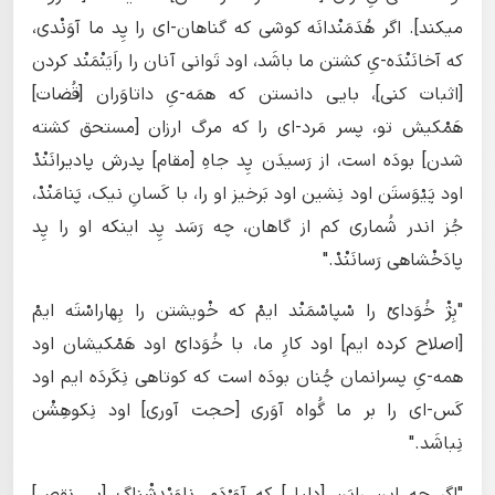
میکند]. اگر هُدَمَنْدانَه کوشی که گناهان-ای را پِد ما آوَنْدی،
که آخانَنْدَه-یِ کشتن ما باشَد، اود تَوانی آنان را راَیَنْمَنْد کردن
[اثبات کنی]، بایی دانستن که همَه-یِ داتاوَران [قُضات]
هَمْکیش تو، پسر مَرد-ای را که مرگ ارزان [مستحق کشته
شدن] بودَه است، از رَسیدَن پِد جاهِ [مقام] پدرش پادیرانَنْدْ
اود پَیْوَستَن اود نِشین اود بَرخیز او را، با کَسانِ نیک، پَنامَنْدْ،
جُز اندر شُماری کم از گاهان، چه رَسَد پِد اینکه او را پِد
پادَخْشاهی رَسانَنْدْ."
"بِژْ خُوَدایْ را سْپاسْمَنْد ایمْ که خْویشتن را بِهاراسْتَه ایمْ
[اصلاح کرده ایم] اود کارِ ما، با خُوَدایْ اود هَمْکیشان اود
همه-یِ پسرانمان چُنان بودَه است که کوتاهی نِکَردَه‌ ایم اود
کَس-ای را بر ما گُواه آوَری [حجت آوری] اود نِکوهِشْن
نِباشَد."