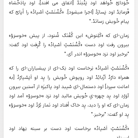
خْوَدایْ خْواهَد اود پَتْیَتَدْ [اتفاق می افتد]، اود پادَخْشاه
فْرَمایَدْ اود پَسازَدْ [اجرا میشود]. «گُشْنَسْپْ اَسْپادْ» را اُپایْ که
پیام خْویش رَسانَدْ."
زمان-ای که «گَلِنوش» این گُفْتَگ شْنود، از پیش «خوسرَوْ»
بیرون رفت اود دست «گُشْنَسْپْ اَسْپادْ» را گْرِفت اود گفت:
"برخیز اود نزد «خوسرَوْ» اندر آی."
«گُشْنَسْپْ اَسْپادْ» بَرخاست اود یَک-ای از پیشیاران-ای را که
همراه دارْدْ اَزْبایْدْ اود روپوش خْویش را پِد او اَپَسْپارْدْ [به
امانت سپرد] اود دستمال-ای سْپید اود پاکیزَه ‌از آستین بیرون
آوَرْد اود پِد چهرَه-یِ خْویش مالید اود نزد «خوسرَوْ» آمد اود
زمان-ای که او را دید، پِد خاک اُفتاد اود نَماز بُرْدْ اود «خوسرَوْ»
پِد او گفت: "برخیز."
«گُشْنَسْپْ اَسْپادْ» برخاست اود دست بر سینه نِهاد اود