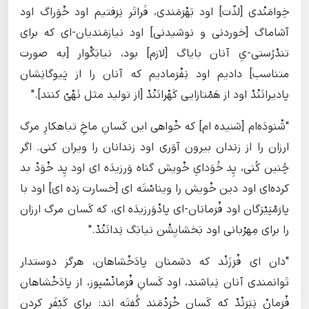
خِوامَنْدی [لذّت] اود بَهْرَمَندی، فَراتَر نِرَفتیم اود خْوَراگ اود
آشاماگ [خوردنی و نوشیدنی] اود نیازمَندیان-ای که برای
تندْرُستی-یِ آنان بایاگ [لازم] بود، نیابَگْوار [به صورت
متناسب] دادیم اود نِفْرَمادیم که آنان را از پَیوگانِشان
پادیرانَنْدْ اود از هَمْتازایی کَهْرانَنْدْ [از تولید مثل نَهْیْ کنند]."
"شْنودَه‌ام [شنیده ام] که خْواهی این کَسانِ ماخِ تباهکارِ مرگ
ارزان را از زندان بیرون آوَری اود زندانان را ویران کنی. اگر
چُنین کُنی، پِد خُوَدایِ خْویش گناه وَرزیدَه ای اود پِد خْوَدْ بد
کرده‌ای اود دین خْویش را ویناسْتَه ‌ای [خسارت زده ای] اود با
پارَمْپَیْرَگان اود فْرَمانان-ای پادْوَرزیدَه ‌ای، که کَسان مرگ ارزان
را برای مِهرْبانی اود بَخشایِشْن نیابَگ نِدانَنْدْ."
"دان ای فْرَزَنْد که دشمنان پادَخْشاهان، هرگز دوستدار
تَوانمندی آنان نِباشند، اود کَسانِ فْرَمانْسْپوز، از پادَخْشاهان
فْرَمانْ نِبَرَنْدْ که کَسان خْرَدْمَند گُفتَه‌ اند: برای کَیْفَر کردن