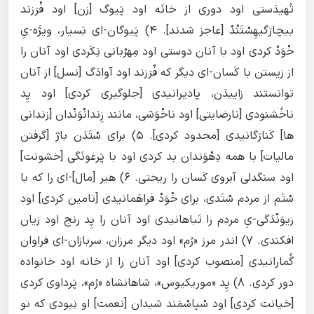
تُهیدَستی اود دوری از خانَه اود پَیوگ [زن] اود فْرَزند
بیچارَگیهِسْتَنْدْ [عاجز شدند]. ۴) پَیوگان-ای بَسیار، ویژَه-یِ
خْوَدْ کردی اود با آنان دوستی اود مِهرْبانی نِکَردی اود آنان را
از زیستن با کَسان-ای دیگر که فْرَزند اود آوادَگ [نسل] از آنان
توانستند زاییدَن، پادیرانیدی [جلوگیری کردی] اود پِد
ناخُشنودی [نارضایتی] اود ناخْوَشی، مانند زِندانْوَنْدان [زندانی
ها] کَنارَگانیدی [محدود کردی]. ۵) برای سْتَدَن باژ [گرفتن
مالیات] با همه دِهْوَندان بد کردی اود با پَرغونَگی [خشونت]
اود سنگدلی آبروی کَسان را ریختی. ۶) هیر [مال]-ای را که با
سْتَم از مردم سْتَدی، برای خْوَدْ فراهَمانیدی [تامین کردی] اود
زیوَنْدَگی-یِ مردم را تَباهانیدی اود آنان را پِد رنج اود زیان
افکندی. ۷) اندر مرز «رُم» اود دیگر مرزان، سربازان-ای فراوان
گُمارانیدی [منصوب کردی] اود آنان را از خانه اود خانواده
دور کردی. ۸) پِد «موریکیوس»، شاهانشاه «رُم»، پَرداوی کردی
[خیانت کردی] اود سْپاسْمَند شیدان [نعمت] او نِبودی که تو