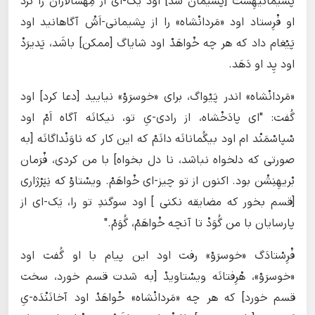
پَشیمانیهِسْتْ [پشیمان شد] اود‌ یَک-ای از مِهسالاران را نزد
او فْرِستاد اود «مَردانْشاه» را از پشیمانی-اَشْ آگاهانید اود
پَیْغام داد که هر چه خْواهَدْ اود شایاگ [ممکن] باشَد، پَدیرَدْ
اود پِد او دَهَد.
«مَردانْشاه» اندر پَیْواگ، برای «خوسرَوْ» نیایید [دعا کرد] اود
گُفت: "ای پادَخْشاه، از رادی-یِ تو، نیکانَه آگاه اَمْ اود
سْپاسْمَنْد ام اود بیگُمانانَه دانَمْ که این کار که ناوَنْداگانَه [به
صورتی که دلخواه نباشد، نا دل بخواه] با من کردی، فْرَمان
بْریهِنِشْن بود. اکنون از تو چیز-ای خْواهَمْ. ویسْتاوْ که نِپَرْژاری
[قسم بخور که مضایقه نکنی ] اود سوگندِ تو را، یَک-ای از
پارسایان با من گُوَدْ تا آنچه خْواهَمْ، گُوَمْ."
فْرِسْتادَگ «خوسرَوْ» رفت اود این پیام با او گُفت اود
«خوسرَوْ»، هْرِفتانَه ویسْتاویدْ [به شدت قسم خورد، سخت
قسم خورد] که هر چه «مَردانْشاه» خْواهَدْ اود آخانَنْدَه-یِ