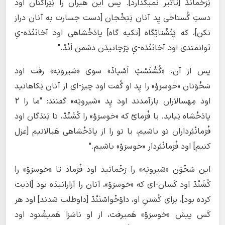
نِرَخْمانَدْ [تاثیر نمیگذارد]. پس این هیران را نِپَراکَنان اود
دستِ گُستاخی پِد آنان نِبَخْجان [دست جسارت به آنان دراز
نکن]، که پَتْشْتایْگاه [تکیه گاه] پادَخْشاهی اود آخانَنْدَه-یِ
تَوانمندی اود آخانَنْدَه-یِ پَرْچانیدَن دشمن اَنْدْ."
پس از آن، «گُشْنَسْپْ اَسْپادْ» سوی «شیرویَه» رفت اود
سَخْوَنان «خوسرَوْ» را پِد او گُفت اود چیز-ای از آنان نِکاهانید
اود مِهسالاران بازآمدند اود پِد «شیرویَه» گفتند: "ما را ۲
پادَخْشاه نِباید. یا فْرَمایْ که «خوسرَوْ» را کُشَنْدْ، تا بَندَگان اود
فْرَمانْبُرداران تو باشیم، یا تو را از پادَخْشاهی هَیالانیم [عزل
کنیم] اود فْرَمانْبُردار «خوسرَوْ» باشیم."
این سَخْوَن «شیرویَه» را رَخْمانید اود فْرَماد تا «خوسرَوْ» را
کُشَنْدْ اود کَسان-ای که «خوسرَوْ»، آنان را آزارانیدَه بود [اذیت
کرده بود]، برای کُشتنِ او، داوْخْواسْتَنْدْ [داوطلب شدند] اود هر
کَس پیش «خوسرَوْ» هَمیرفت، از او ناسَزا هَمیشْنود اود