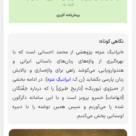
کنید به:
پیمان‌نامه کاربری
نگاهی کوتاه:
«ایرانیگ سَرَه» پژوهشی از محمد احسانی است که با
بهره‌گیری از واژه‌های زبان‌های باستانی ایرانی و
هندواروپایی، می‌کوشد راهی برای واژه‌سازی و پالایش
زبان پارسی بگشاید (ن.ک:
ایرانیگِ سَرَه
). در ادامه بخشی
از «میژوی تَپوریگ» [تاریخ طبری] را که درباره چَفْتَگان
[اتهامات] خسرو پرویز است و با این سامانه دگرگون
شده را می‌آوریم و سپس همین نوشته را با دبیره
اوستایی پخش می‌کنیم.