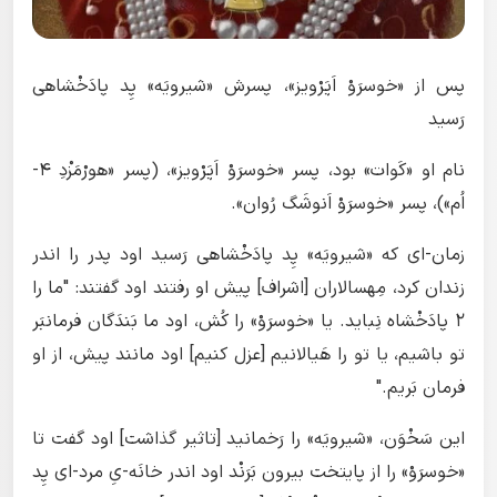
پس از «خوسرَوْ اَپَرْویز»، پسرش «شیرویَه» پِد پادَخْشاهی
رَسید
نام او «کَوات» بود، پسر «خوسرَوْ اَپَرْویز»، (پسر «هورْمَزْدِ ۴-
اُم»)، پسر «خوسرَوْ اَنوشَگ رُوان».
زمان-ای که «شیرویَه» پِد پادَخْشاهی رَسید اود پدر را اندر
زندان کرد، مِهسالاران [اشراف] پیش او رفتند اود گفتند: "ما را
۲ پادَخْشاه نِباید. یا «خوسرَوْ» را کُش، اود ما بَندَگان فرمانبَر
تو باشیم، یا تو را هَیالانیم [عزل کنیم] اود مانند پیش، از او
فرمان بَریم."
این سَخْوَن، «شیرویَه» را رَخمانید [تاثیر گذاشت] اود گفت تا
«خوسرَوْ» را از پایتخت بیرون بَرَنْد اود اندر خانَه-یِ مرد-ای پِد