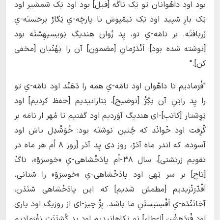
بود اود داهْوانان تو یَک ناگَه [فیل] بود اود یَک شمشیر اود
یَک بازِ سْپید اود یَک نیمْپوش‌ با پارچَه-یِ نِگارْ برجَستَه-یِ
زَربافتَه. بر نامَه-یِ تو، پِد زُوان هندیگ نِویسیهِسْتَه بود
[نوشته شده بود]: اَنْدَرْمانِ [مضمون] آن را نِهُنْبان [مخفی
کن]."
"فْرَمادیم تا داهْوان اود نامَه-یِ همه را دَهَنْد اود نامَه-یِ تو
را پِد رایَنِ آن نِگِژْ [توضیح]، یَتارانیدیم [حفظ کردیم] اود
نِوِشتار [کاتب]-ای هندیگ آوَردیم اود گفتیم تا مُهر از نامَه بر
گْرِفت اود خْوانْد که چُنین نوشتَه بود: خُوَشْدِل باش اود
آسوده، که اندر ماه آدَرْ، روز دی پِد آدَر [روز ۸ اُم هر ماه در
تقویم زرتشتی]، سال ۳۸-اُم پادَخْشاهی-یِ «خوسرَوْ»، تاگْ
[تاج] بر سر نِهی اود پادَخْشاهی-یِ «خوسرَوْ» را سْتانی.
اَفْدْرَنْزیدیم [مطمئن شدیم] که این پادَخْشاهی سْتَدَن،
آخانَنْدَه-یِ اَفْسِنیستَنِ ما باشد. بِژْ چیز-ای از روزیگ اود یاری
اود فْرَدَهِشْنِ [اعطاء] تو نِکاهانیدیم اود پِد کُشتَنَت نِفْرَمادیم