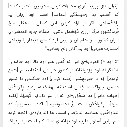
بَزَگَران نِبَرْسْپوزید [برای مجازات کردن مجرمین تأخیر نکنید]
که آسیب پِد رَجیستَگی [عدالت] است، اود زیان پِد
پادَخْشاهی. اگر از آزاد کردن این کَسان تباهکار ماخ
فْرَمانْسْپوز مرگ ارزان خْوَشْدل باشی، هَنگام چارَه اندیشی-یِ
ایرانِ کشور، سرانجامِ آن را بینی اود کَسان دیندار را ویناهی
[خسارت میزنی] اود پِد آنان رَنج رَسانی."
"۵ اود ۶) اندربارهَ-یِ این که گُفتی هیر اود کالا اود جامَه را،
سْتَمْگرانَه اود پَرْغونَگانَه از کشور خْویش اَلفَنْدانیدیم [جمع
کردیم]، نِه با چیریهِسْتَن [غلبه کردن] اود جنگیدن با کشور
دشمن، پَیْواگ ما چُنین است که بِهِسْتْ شیوَه-یِ پِدْواخْتَن
[جواب دادن] پِد سَخْوَن-ای که از سر نادانی گُویهَدْ [گفته
شود]، نِپِدْواخْتَن است. بِژْ نِخاموشیم [ساکت نمیشویم]، که
نِپِدْواخْتَن، همانند پَدیرُفتن است. ما اندربارَه-یِ آنچه کردَه‌
ایم، رایَنِ اُستْوار داریم اود بَهانَه-یِ ما آشکار است اود پَیْواگ