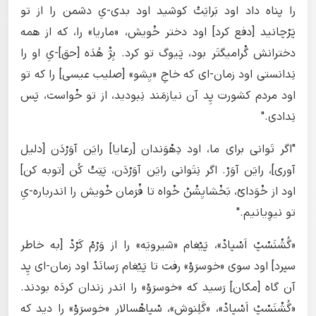
را پناه داد اود بَرایَتْ کوشید اود بدی-یِ دشمن را از تو
پَرْچانید [دفع کرد] اود دختر خْویش، «ماریا» را، که از همه
دخترانش گْرامیگتَر بود، پَیوگ تو کرد. بِژْ هُدَه [حق]-یِ او را
نِدانستی اود زمان-ای که خاجِ «یِشو» [صلیب عیسی] را که تو
اود مردم کشورت پِد آن نیازمَند نِبودید، از تو خْواست، پَس
نِدادی."
"اگر تَوانی برای ما، اود دِهْوَندان [رعایا] رایَن آوَرْدَن [دلیل
آوری]، رایَن آوَرْ. اگر نِتَوانی رایَن آوَرْدَن، پَتِتْ کُن [توبه کن]
اود از خْوَدایْ، بَخْشایِشْنْ خْواه تا فْرَمان خْویش را اندرباره-یِ
تو نیوِیانیم."
«گُشْنَسْپْ اَسْپادْ»، پَیْغام «شیرویَه» را از وَرْمْ کَرْدْ [به خاطر
سپرد] اود سوی «خوسرَوْ» رفت تا پَیْغام رَسانَدْ اود زمان-ای پِد
آن گاه [مکان] رَسید که «خوسرَوْ» را اندر زندان کردَه بودند.
«گُشْنَسْپْ اَسْپادْ»، «گَلِنوش»، سْپاهْسالار «خوسرَوْ» را دید که