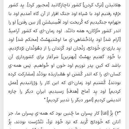
هِلانیدَن [ترک کردن] کشور ناچارَگانید [مجبور کرد]. پِد کشور
«رُمْ» رفتیم اود با سْپاه اود جنگ افزار از آن گاه آمدیم اود با
«بَهرام» جنگیدیم که گُریخت اود اَفْسِنیسْتَنِ [از بین رفتن] او را
اندر کشور «تُرْکان» همَه دانَنْد. اود زمان-ای که کشور آرامیدْ
[آرام شد] اود پادَخْشاهی-یِ ما اوسْتیهِسْتْ [محکم شد] اود
پِد یاری-یِ خُوَدایْ، رَنْجان اود گَزَندان را از دِهْوَنْدان بَرْدارْدیم،
با خْوَد گفتیم بِهِسْتْ [بهترین] سَرآغاز برای کشورداری آن
باشد که کینِ پدر توزیم اود خون او خْواهیم. پَس همه-یِ
کسان-ای را که اندر کُشتن او هَمْبازیدَه بودَنْد [مشارکت کرده
بودند]، کُشتیم اود زمان-ای که این کار را وَرْزانیدیم [عمل
کردیم] اود پِد آماج [هدف] رَسیدیم، ایرانِ دیگر را چارَه
اندیشی کردیم [امور دیگر را تدبیر کردیم]."
"۲) بِژْ [امّا] کار پسران ما چُنین بود که همه-یِ پسران ما، جز
آنان که خُوَدایْ گُزید که نزد خْوَد بَرَدْ، تَنْدْرُست بودند، بِژْ