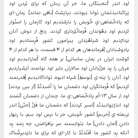
اود اندر گَنجینَگان ما، جز آن زینان که برای بُردن اود
پَراکَنانیدَنَشان تَوانا نِبودَند، نِپایِسْتْ [باقی نماند]. زمان-ای
که پادَخْشاهی-یِ خْویش را بازسْتَدیم اود کارَمان را استْوار
کردیم اود دِهْوَندان فْرَمانْبُرداری کردند، رَنج از دوش آنان
بَردارْدیم اود سْپاهْپَدان پیرامون کشور فْرِستادیم اود
پادوسْبانان [فرماندهان هر کدام از ۴ قسمت، یا هر کدام از ۴
کوسْتِ ایران در زمان ساسانی] بر همَه گاه گُمارانیدیم اود
مَرزان را پِد مَرْزْبانان اود سالاران دِلیر اود توانمند اَپَسْپاردیم
اود آنان را پَنَه-یِ [توسطِ] سْپاه انبوه، تَواناگانیدیم [قدرتمند
کردیم] که فْرَمانگَران اود دشمنان ما را اُشیدَنْدْ [از بین بردند]
اود از سال ۱۳-اُم پادَخْشاهی-یِ ما، چندان از دشمنان کُشتند
اود اندَرْیَوانیدَنْد [اسیر کردند] که دشمنان ما فَرْزْ [حتّی] اندر
بَریفتَه-یِ [حریم] کشور خْویش، جز با ترس اود بیم، یا زِنهار
دادنِ [امان دادن] ما، نِتَوانِستند سر برافراشتن، چه رَسَد پِد
آنکه پِد کشور ما آفَنْدَنْدْ یا کار-ای که برای ما ناپَدیرِشْناگ