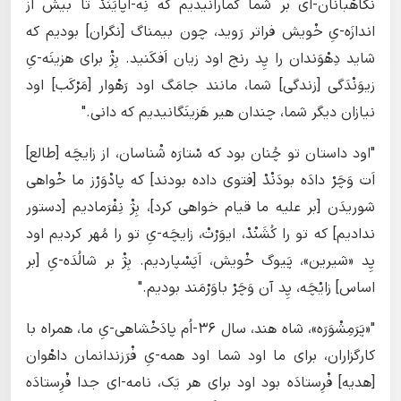
نگاهْبانان-ای بر شما گُمارانیدیم که نِه-اُپایَنْدْ تا بیش از
اندازَه-یِ خْویش فراتر رَوید، چون بیمناگ [نگران] بودیم که
شاید دِهْوَندان را پِد رنج اود زیان اَفکَنید. بِژْ برای هزینَه-یِ
زیوَنْدَگی [زندگی] شما، مانند جامَگ اود رَهْوار [مَرْکَب] اود
نیازان دیگر شما، چندان هیر هَزینَگانیدیم که دانی."
"اود داستان تو چُنان بود که سْتارَه شْناسان، از زایچَه‌ [طالع]
اَت وَچَرْ دادَه بودَنْدْ [فتوی داده بودند] که پادْوَرْز ما خْواهی
شوریدَن [بر علیه ما قیام خواهی کرد]، بِژْ نِفْرَمادیم [دستور
ندادیم] که تو را کُشَنْدْ، ایوَرْتْ، زایچَه-یِ تو را مُهر کردیم اود
پِد «شیرین»، پَیوگ خْویش، اَپَسْپاردیم. بِژْ بر شالُدَه-یِ [بر
اساس] زایْچَه، پِد آن وَچَرْ باوَرْمَند بودیم."
"«پَرَمِشْوَرَه»، شاه هند، سال ۳۶-اُم پادَخْشاهی-یِ ما، همراه با
کارگزاران، برای ما اود شما اود همه-یِ فْرَزندانمان داهْوا‌ن
[هدیه] فْرِستادَه بود اود برای هر یَک، نامه-ای جدا فْرِستادَه