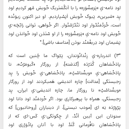
اود نامه-یِ «پَرَمِشْوَرَه» را با اَنگُشتَریگ خْویش مُهر کردیم اود
پِد «شیرین»، پَیوگ خْویش اَپَسْپاردیم. او نیز اکنون زیوَنْده
است، خْرَدْمَنْدْوار اود تَنْدْرُسْتْوار. اگر خْواهی، تَوانی زایْچَه-یِ
خْویش اود نامه-یِ «پَرَمِشْوَرَه» را از او سْتَدَن اود خْواندَن اود
پَشیمان اود دِریغْمَنْد بودَن [متاسف باشی]."
"۳) اندرباره-یِ زِنْدانْوَندان، پَیْواگ ما چُنین است که
پادَخْشاهان گُدَرْدَه [گذشته]، از روزگار «گَیومَرْتْ»، تا
پادَخْشاهی-یِ «ویشْتاسْپْ»، پادَخْشاهی-یِ خْویش را پِد
رَجیستَگی [عدالت] چارَه اندیشی هَمیکردند اود از روزگار
«ویشْتاسْپْ» تا روزگار ما، چارَه اندیشی-یِ ایران، پِد
رَجیستَگی، همراه با پرهیزکاری بود. اگر خْرَدمَنْد اود دانا اود
پَرْوَرْدَه نِه ای [مودب نیستی]، از دینیاران [روحانیون] که
ستونان این آیین اَنْدْ، از چِگونَگی-یِ کَس-ای که از
پادَخْشاهان نافْرَمانی کُنَدْ اود با آنان پادْوَرْزی اود