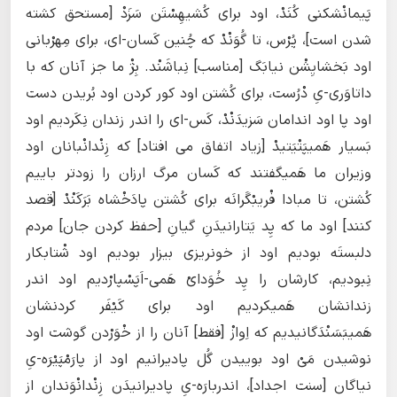
پَیمانْشکنی کُنَدْ، اود برای کُشیهِسْتَن سَزَدْ [مستحق کشته
شدن است]، پُرْس، تا گُوَنْدْ که چُنین کَسان-ای، برای مِهرْبانی
اود بَخشایِشْن نیابَگ [مناسب] نِباشَنْد. بِژْ ما جز آنان که با
داتاوَری-یِ دْرُست، برای کُشتن اود کور کردن اود بُریدن دست
اود پا اود اندامان سَزیدَنْدْ، کَس-ای را اندر زندان نِکَردیم اود
بَسیار هَمیپَتْیَتیدْ [زیاد اتفاق می افتاد] که زِنْدانْبانان اود
وزیران ما هَمیگفتند که کَسان مرگ ارزان را زودتر باییم
کُشتن، تا مبادا فْریبْگَرانَه برای کُشتن پادَخْشاه بَرَکَنْدْ [قصد
کنند] اود ما که پِد یَتارانیدَنِ گیانِ [حفظ کردن جان] مردم
دلبستَه بودیم اود از خونریزی بیزار بودیم اود شْتابکار
نِبودیم، کارشان را پِد خُوَدایْ هَمی-اَپَسْپارْدیم اود اندر
زندانشان هَمیکردیم اود برای کَیْفَر کردنشان
هَمیبَسَنْدَگانیدیم که اِوازْ [فقط] آنان را از خْوَرْدن گوشت اود
نوشیدن مَیْ اود بوییدن گُل پادیرانیم اود از پارَمْپَیْرَه-یِ
نیاگان [سنت اجداد]، اندربارَه-یِ پادیرانیدَن زِنْدانْوَندان از