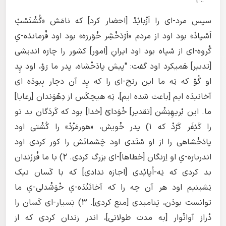
سپس مرد-ای را اَزْبایْدْ [احضار کرد] که نامَش «گُشْنَسْپْ
اَسْپادْ» بود اود از مردم «اَرْدَخْشِر خْوَررَه» بود اود فْرَماندَه-یِ
گْروه-ای از سْپاه بود اود ایرانِ [امور] کشور را چارَه اندیشی
[تدبیر] هَمیکرد اود گفت: "پیش پادَخْشاه، پدر ما رَوْ، اود پِد
او گُوْ که نِه ما این رنج-ای را که پِد آن دچار بِبودَه ای
آخانیدَه ایم [باعث شده ایم]، نِه هیچکَس از دِهْوَندان [رعایا]
ما. این بْریهِنِشْن [تقدیر] خْوَدایْ [خدا] بود که کَردَگان بد تو
را کَیْفَر کَرْدْ که ۱) پدر خْویش، «هورمَزْدْ» را کُشْتی اود
پادَخْشاهی را از او سْتَدی اود چَشمانَش را کور کردی اود
اندربارَه-یِ او اِرَنگان [خطاها]-ای بزرگ کردی. ۲) با ما فْرَزَندان
بد کردی که نِه-اُپایْدی [اجازه ندادی] که با کَسان نیک
نِشینیم اود هر آن چه را که آخانَنْدَه-یِ خْوَشْدلی-یِ ما
توانست بودَن، پَنامیدی [منع کردی]. ۳) بَسیار-ای کَسان را
دْراز آوانْوار [به مدت طولانی]، اندر زندان کردی که از