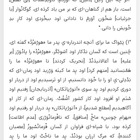
"اگر چه این رایَن [دلیل] که آوَرْدَم، ناوَیْدِشْناگ [بی نقص]
است، باز هم از گناهان-ای که بر من یاد کردَه‌ ای، گوگانْوار [با
جزئیات] سَخْوَن آوَرَمْ تا نادانی اود بیخْرَدی اود کارِ بدِ
خْویش را دانی."
"۱) پَیْواگ ما برای آنچه اندرباره-یِ پدر ما «هورْمَزْدْ» گفتَه‌ ای،
چُنین است که کَسان بَدْکار اود آشوبْگَر، «هورْمَزْدْ» را پادْوَرْز [بر
علیه] ما آغالانیدَنْدْ [تحریک کردند] تا «هورْمَزْدْ» ما را
هَمْبَسانید [متهم کرد] اود پِد ما کینَه وَرْزید اود زمان-ای که
بَدْدِلی-یِ او را با خْوَد دانستیم، از او تَرسیدیم اود از دربار او
دوری کردیم اود پِد سوی «آتورْپاتَکان» [آذربایجان] رَفتیم اود
سْتَم او اَفزود اود کار کشور آشُفْتْ. زمان-ای که از کار او
آگاهیدیم [مطلع شدیم]، از «آتورْپاتَکان» پِد دربار او رفتیم اود
«بهرام چوبینِ» ماخْ [منافق]، که نافْرَمانْوَرْزی [عدم اطاعت]
کردَه بود، با سْپاه-ای فراوان از کَسان فْرَمانْسْپوزْ [عصیان
کننده]، که مرگ ارزان بودَنْدْ، پِد ما تاخْتْ اود ما را پِد