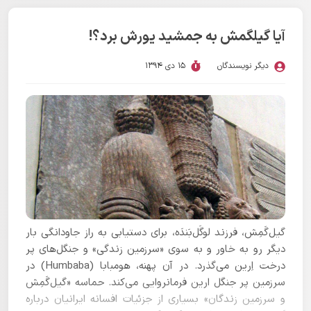
آیا گیلگمش به جمشید یورش برد؟!
دیگر نویسندگان
15 دی 1394
گیل‌گَمِش، فرزند لوگَل‌بَندَه، برای دستیابی به راز جاودانگی بار
دیگر رو به خاور و به سوی «سرزمین زندگی» و جنگل‌های پر
درخت اِرین می‌گذرد. در آن پهنه، هومبابا (Humbaba) در
سرزمین پر جنگل ارین فرمانروایی می‌کند. حماسه «گیل‌گَمِش
و سرزمین زندگان» بسیاری از جزئیات افسانه ایرانیان درباره