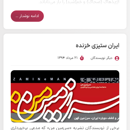
اَژی‌دَهاک (ضحاک) و جَم[شید] را باز می‌تاباند.
ادامه نوشتار ...
ایران ستیزی خزنده
دیگر نویسندگان
21 مرداد 1394
برخی از نویسندگان نشریه «سرزمین من» که مدعی برخورداری