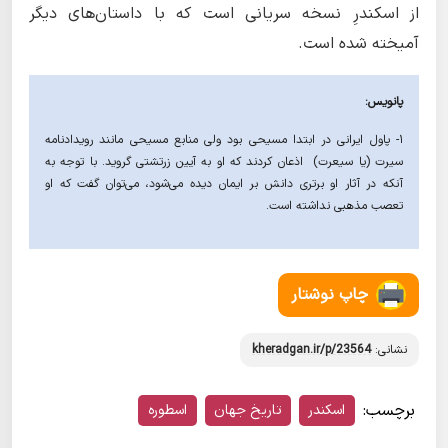
از اسکندرِ نسخه سریانی است که با داستان‌های دیگر
آمیخته شده است.
پانویس:
۱- پاول ایرانی در ابتدا مسیحی بود ولی منابع مسیحی مانند رویدادنامه
سیرت (یا سیعرت) اذعان کردند که او به آیین زرتشتی گروید. با توجه به
آنکه در آثار او برتری دانش بر ایمان دیده می‌شود، می‌توان گفت که او
تعصب مذهبی نداشته است.
چاپ نوشتار
نشانی:
kheradgan.ir/p/23564
برچسب:
اسکندر
تاریخ جهان
اسطوره