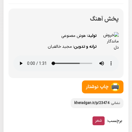
پخش آهنگ
تولید:
هوش مصنوعی
ترانه و تدوین:
مجید خالقیان
چاپ نوشتار
نشانی:
kheradgan.ir/p/23474
برچسب:
شعر