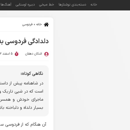
خانه
دسته‌بندی نوشتارها
خط میخی
دبیره اوستایی
آهنگ‌ها
خانه
»
فردوسی
دلدادگی فردوسی 
اشکان دهقان
5 اسفند 1402
نگاهی کوتاه:
در شاهنامه پیش از داستا
است که در شبی تاریک و
ماجرای خودش و همسرش ر
بسیار دلداه و دلباخته با
آن هنگام که از فردوسی سخ