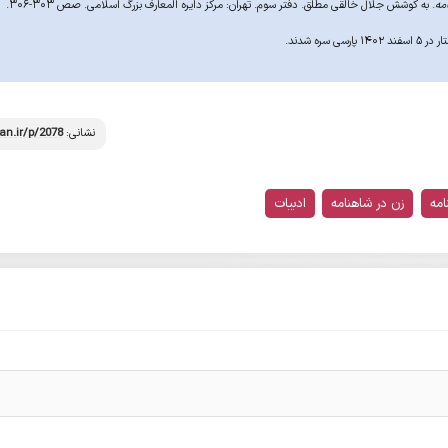
مه
. به کوشش جلال خالقی مطلق. دفتر سوم. تهران: مرکز دایره المعارف بزرگ اسلامی. صص ۳۰۳-۳۰۶.
سی سره شدند.
نشانی:
an.ir/p/2078
امه
زن در شاهنامه
ادبیات