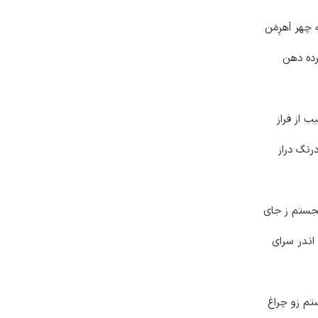
چهر اَهرِمَن
رده دهن
ب از فراز
رنگ دراز
بجستم ز جای
اندر سرای
م زو چراغ