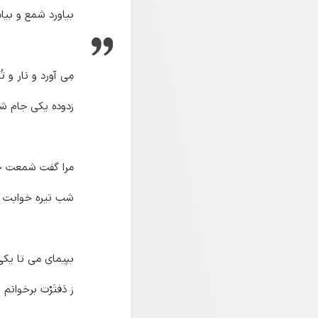
بیاورد شمع و بیام
مِی آورد و نار و تُ
زدوده یکی جام ش
مرا گفت شمعت چ
شب تیره خوابت ن
بپیمای می تا یکی
ز دَفتَرْت برخوانم 