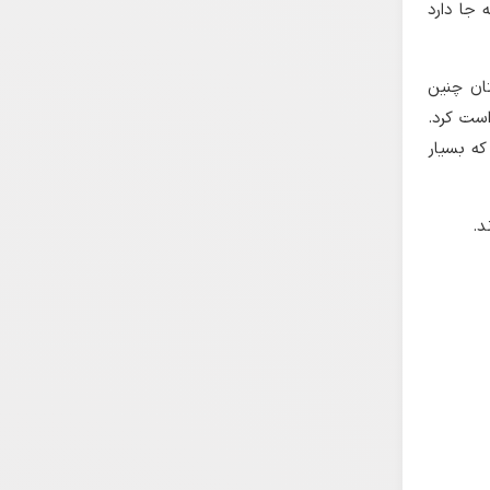
 جا دارد
تان چنین
ست کرد.
که بسیار
د.