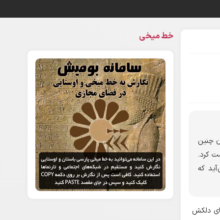
خط میخی
ن چنین
ت کرد.
آید که
های دلکش