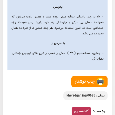
پانویس:
۱- «اَ» در زبان باستانی نشانه منفی بوده است و همین باعث می‌شود که
«امرداد» معنای بی مرگی و جاودانگی به خود بگیرد. پس «مرداد» واژه
اشتباهی است که امروز استفاده می‌شود. هر چند منظور ما از «مرداد» همان
«امرداد» می باشد.
با سپاس از:
– رضایی، عبدالعظیم (۱۳۸۱).
اصل و نسب و دین های ایرانیان باستان
.
تهران: دُر.
چاپ نوشتار
نشانی:
kheradgan.ir/p/9685
برچسب:
گاهشماری