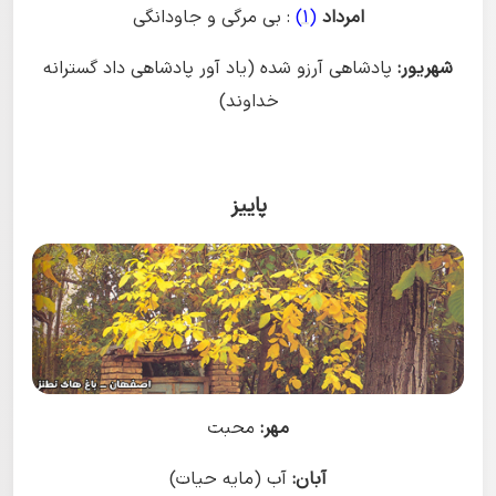
امرداد
(1)
: بی مرگی و جاودانگی
شهریور:
پادشاهی آرزو شده (یاد آور پادشاهی داد گسترانه
خداوند)
پاییز
مهر:
محبت
آبان:
آب (مایه حیات)