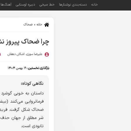
خانه
دسته‌بندی نوشتارها
خط میخی
دبیره اوستایی
آهنگ‌ها
خانه
»
ضحاک
چرا ضحاک پیروز ن
علیرضا سوری
،
اشکان دهقان
بارگذاری نخستین:
۱۹ بهمن ۱۴۰۴
نگاهی کوتاه:
داستان به خوبی گوشزد م
فرمانروایی می‌کنند (بیش
ضحاک شکل گرفت. فریدون ض
شر مطلق از جهان حذف نم
نابودی است.