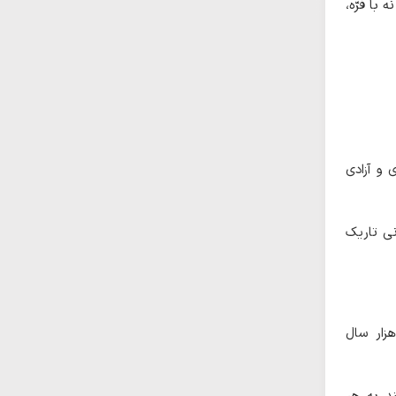
با فرّه،
 و آزادی
نی تاریک
زار سال