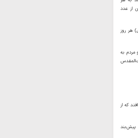
د به هر
 از عدد
) هر روز
 مردم به
‌المقدس
تد که از
 پیش‌بند