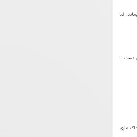
اند، اما
ن بست تا
حاک ماری