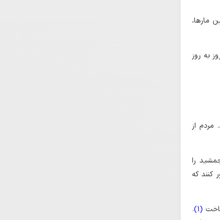
ن مارها،
ز به روز
 مردم از
جمشید را
 کنند که
 تاخت
(1)
.