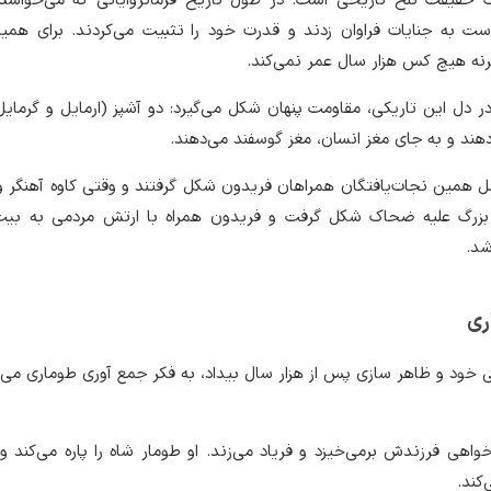
ک حقیقت تلخ تاریخی است. در طول تاریخ فرمانروایانی که می‌خواستن
ت به جنایات فراوان زدند و قدرت خود را تثبیت می‌کردند. برای همین
گرنه هیچ کس هزار سال عمر نمی‌کند.
در دل این تاریکی، مقاومت پنهان شکل می‌گیرد: دو آشپز (ارمایل و گرمایل
دهند و به جای مغز انسان، مغز گوسفند می‌دهند.
سل همین نجات‌یافتگان همراهان فریدون شکل گرفتند و وقتی کاوه آهنگر و
بزرگ علیه ضحاک شکل گرفت و فریدون همراه با ارتش مردمی به بیت
شد.
ری
ود و ظاهر سازی پس از هزار سال بیداد، به فکر جمع آوری طوماری می‌اف
دخواهی فرزندش برمی‌خیزد و فریاد می‌زند. او طومار شاه را پاره می‌کند و
‌کند.