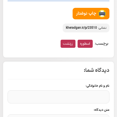
چاپ نوشتار
نشانی:
kheradgan.ir/p/23510
برچسب:
اسطوره
زرتشت
دیدگاه شما:
نام و نام خانوادگی:
متن دیدگاه: