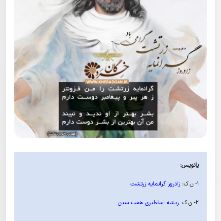
پانویس:
۱- ن.ک:
زادروز گرانمایه زرتشت
۲- ن.ک:
ریشه اساطیری هفت سین