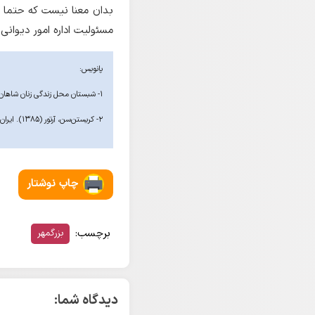
بدان معنا نیست که حتما 
مسئولیت اداره امور دیوان
پانویس:
۱- شبستان محل زندگی زنان شاهان ایران باستان بوده است که تقریباً با حرمسرا های حاکمان مسلمان مطابقت دارد.
۲- کریستن‌سن، آرتور (۱۳۸۵). ایران در زمان ساسانیان. ترجمه رشید یاسمی. تهران: صدای معاصر.:ص۲۸۵
چاپ نوشتار
برچسب:
بزرگمهر
دیدگاه شما: