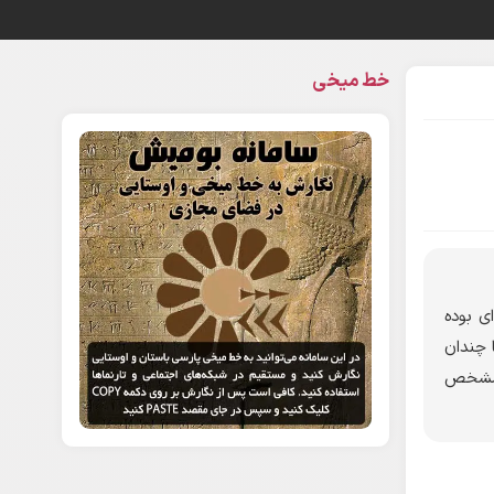
خط میخی
ی بوده
 چندان
ا مشخص