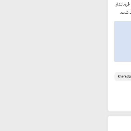
رماندار،
داشت.
kheradg