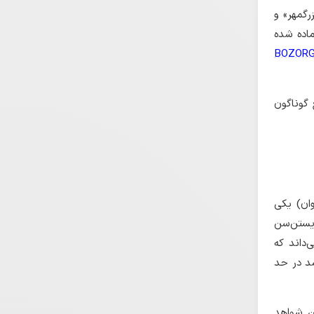
رگمهر» و
ماده شده
BOZOR
 گوناگون
وان) یکی
یستن‌سن
داند که
د در حد
ین شواهد