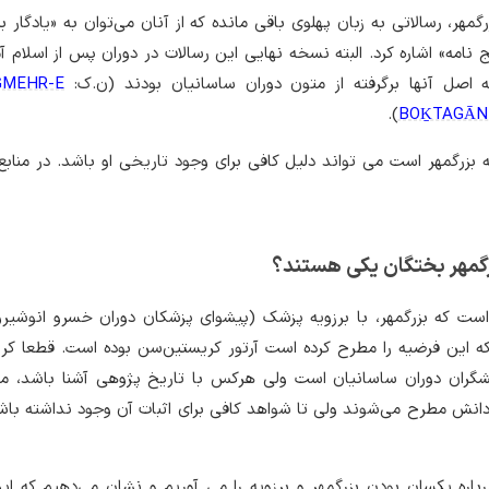
مهر، رسالاتی به زبان پهلوی باقی مانده که از آنان می‌توان به «یادگار بز
نامه» اشاره کرد. البته نسخه نهایی این رسالات در دوران پس از اسلام آ
اصل آنها برگرفته از متون دوران ساسانیان بودند (ن.ک:
GMEHR-E
).
BOḴTAGĀN –
 بزرگمهر است می تواند دلیل کافی برای وجود تاریخی او باشد. در منابع
رگمهر بختگان یکی هستند؟
 است که بزرگمهر، با برزویه پزشک (پیشوای پزشکان دوران خسرو انوشیر
 این فرضیه را مطرح کرده است آرتور کریستین‌سن بوده است. قطعا کر
شگران دوران ساسانیان است ولی هرکس با تاریخ پژوهی آشنا باشد، می‌
نش مطرح می‌شوند ولی تا شواهد کافی برای اثبات آن وجود نداشته باش
رباره یکسان بودن بزرگمهر و برزویه را می آوریم و نشان می‌دهیم که ا