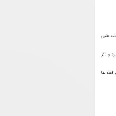
شته هایی
ه او ذکر
 گفته ها