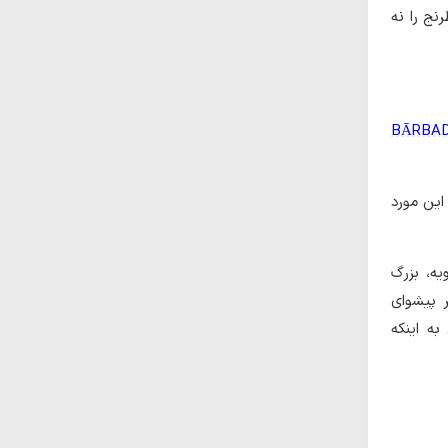
نج را نه
BĀRBA
این مورد
یه، بزرگ
 پیشوای
به اینکه