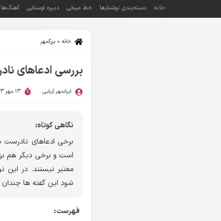
خانه
دسته‌بندی نوشتارها
خط میخی
دبیره اوستایی
آهنگ‌ها
خانه
»
بزرگمهر
بررسی ادعاهای نادر
ایرانمهر آریایی
13 مهر 1403
نگاهی کوتاه:
برخی ادعاهای نادرست درب
است و برخی دیگر هم بزرگ
معتبر نیستند. در این ن
شود این گفته ها چندان م
فهرست: