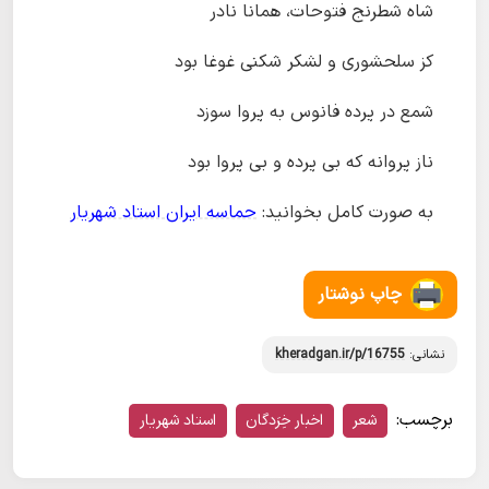
شاه شطرنج فتوحات، همانا نادر
کز سلحشوری و لشکر شکنی غوغا بود
شمع در پرده فانوس به پروا سوزد
ناز پروانه که بی پرده و بی پروا بود
به صورت کامل بخوانید:
حماسه ایران استاد شهریار
چاپ نوشتار
نشانی:
kheradgan.ir/p/16755
برچسب:
شعر
اخبار خِرَدگان
استاد شهریار