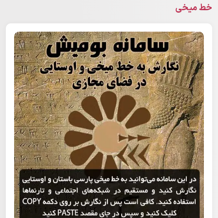
خط میخی