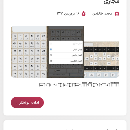
مجازی
مجید خالقیان
16 فروردین 1399
𐎲𐎥𐏐𐎺𐏀𐎼𐎣𐏐𐎠𐎢𐎼𐎶𐏀𐎭𐎠
ادامه نوشتار ...