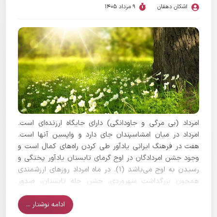
اشکان دهقان
9 مرداد 1405
امرداد (بی مرگی و جاودانگی) دارای جایگاه ارزنده‌ای است.
امرداد در میان امشاسپندان جای دارد و واپسین آنها است.
هفت در فرهنگ ایرانی یادآور طی کردن راه‌های کمال است و
وجود جشن امردادگان در اوج گرمای تابستان یادآور پختگی و
رسیدن به اوج می‌باشد (۱). در ماه امرداد روزهای ارزشمندی
همچون بزرگداشت سهروردی، جشن چله تابستان، صدور
فرمان مشروطیت و جشن بامی خواره هم جای دارند.
ادامه نوشتار ...