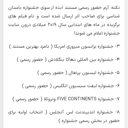
نکته: آرم حضور رسمی مستند ایذه از سوی جشنواره باستان
شناسی برای صاحب اثر ارسال شده است و نام فیلم های
برگزیده در ماه های ابتدایی سال 2019 میلادی درون سایت
جشنواره اعلام می شوند!.
3- جشنواره برانسون میزوری امریکا ( نامزد بهترین مستند )
4- جشنواره بین المللی دهاکا بنگلادش ( حضور رسمی )
5- جشنواره لیسبون پرتغال ( حضور رسمی )
6- جشنواره لیفت سیسیون انگلیس ( حضور رسمی )
7- جشنواره FIVE CONTINENTS ونزوئلا ( حضور رسمی )
8- جشنواره اندیپندنت لس آنجلس ( انتخاب اولیه برای
حضور در بخش رسمی جشنواره )