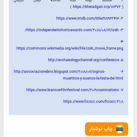
1- مستند کوتاه ایذه ساختۀ ایمان کیارسی
)
https://kheradgan.ir/p/18372
(
https://www.imdb.com/title/tt8962416
2-
https://independentshortsawards.com/2018/08/16/izeh/
3-
4-
https://commons.wikimedia.org/wiki/File:Izeh_movie_frame.png
http://archaeologychannel.org/conference
5-
http://associazionebrio.blogspot.com/2018/07/signos-
6-
muertitos-y-suenos-la-festa-dei.html
https://www.bransonfilmfestival.com/2019-nominations
7-
https://www.ficocc.com/ficocc-21
8-
چاپ نوشتار