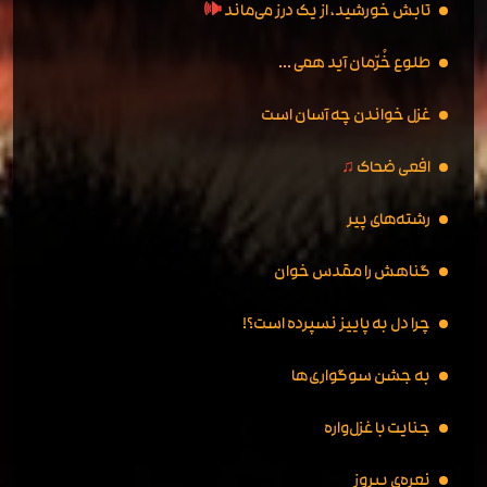
تابش خورشید، از یک درز می‌ماند
🕪
طلوع خُرّمان آید همی ...
غزل خواندن چه آسان است
افعی ضحاک
♫
رشته‌های پیر
گناهش را مقدس خوان
چرا دل به پاییز نسپرده است؟!
به جشن سوگواری‌ها
جنایت با غزل‌واره
نعره‌ی پیروز