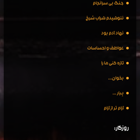
جنگ بی سرانجام
ننوشیدم شراب سُرخ
نهاد آدم بود
عواطف و احساسات
تازه کنی ما را
بخوان...
بِبار ...
آرام تر از آرام
روزگار: