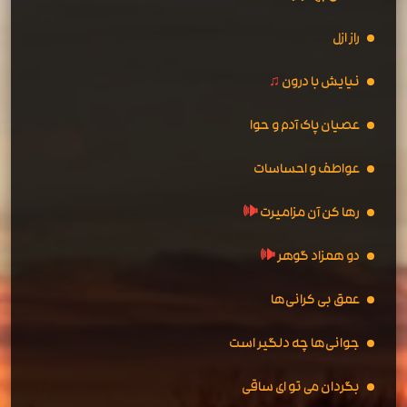
راز ازل
نیایش با درون
♫
عصیان پاک آدم و حوا
عواطف و احساسات
رها کن آن مزامیرت
🕪
دو همزاد گوهر
🕪
عمق بی کرانی‌ها
جوانی‌ها چه دلگیر است
بگردان می تو ای ساقی