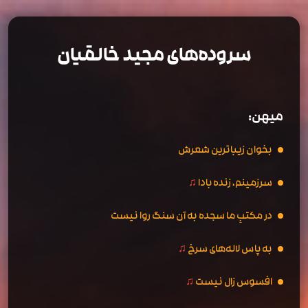
سروده‌های مجید خالقیان
میهن:
بخوان زیباترین شعرش
سرزمینم، زنده بادا
♫
در مکتبِ ما سجده به آن سنگ روا نیست
به پاس لاله‌های سرخ
♫
افسوس زال نیست
♫