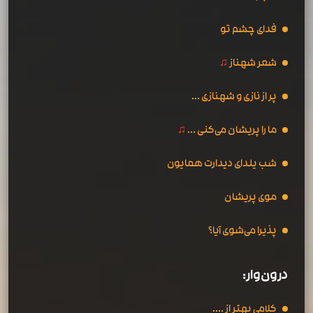
فدای چشم تو
شعر شهناز
♫
پر از نازی و شهنازی ...
ما را پریشان می‌کنی ...
♫
شب یلدای دیدارت همایون
موی پریشان
پذیرا می‌شوی آیا؟
درون‌وار:
کلامی بهتر از ....