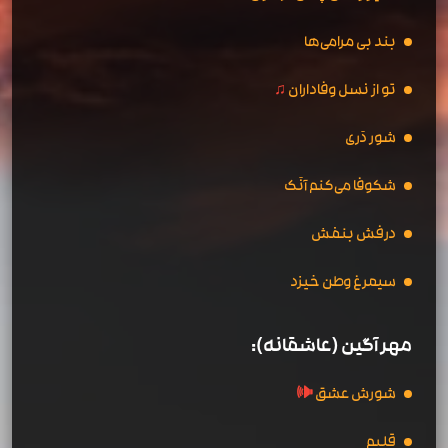
بند بی مرامی‌ها
تو از نسل وفاداران
♫
شور دَری
شکوفا می‌کنم آنَک
درفش بنفش
سیمرغ وطن خیزد
مهر آگین (عاشقانه):
شورش عشق
🕪
قلبم